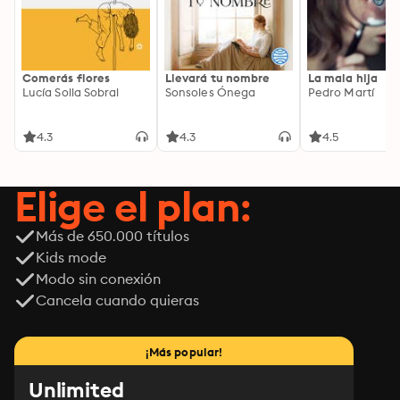
Comerás flores
Llevará tu nombre
La mala hija
Lucía Solla Sobral
Sonsoles Ónega
Pedro Martí
4.3
4.3
4.5
Elige el plan:
Más de 650.000 títulos
Kids mode
Modo sin conexión
Cancela cuando quieras
¡Más popular!
Unlimited