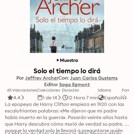
Muestra
Solo el tiempo lo dirá
Por
Jeffrey Archer
Con:
Juan Carlos Gustems
Editor
Saga Egmont
65 Valoraciones
Colecciones
Duración
Idioma
Forma
4.4
1 de 14
12 Hora 7 min
Español
La epopeya de Harry Clifton empieza en 1920 con las 
escalofriantes palabras: «Me dijeron que mi padre 
había muerto en la guerra». Pasarán veinte años hasta 
que Harry descubra cómo murió de verdad su padre, 
aunque la verdad solo le llevará a preguntarse quién 
La historia de «Solo el tiempo lo dirá» abarca desde 