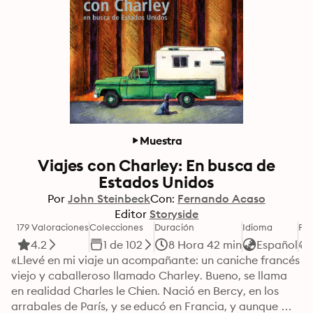
Muestra
Viajes con Charley: En busca de
Estados Unidos
Por
John Steinbeck
Con:
Fernando Acaso
Editor
Storyside
179 Valoraciones
Colecciones
Duración
Idioma
Fo
4.2
1 de 102
8 Hora 42 min
Español
«Llevé en mi viaje un acompañante: un caniche francés 
viejo y caballeroso llamado Charley. Bueno, se llama 
en realidad Charles le Chien. Nació en Bercy, en los 
arrabales de París, y se educó en Francia, y aunque 