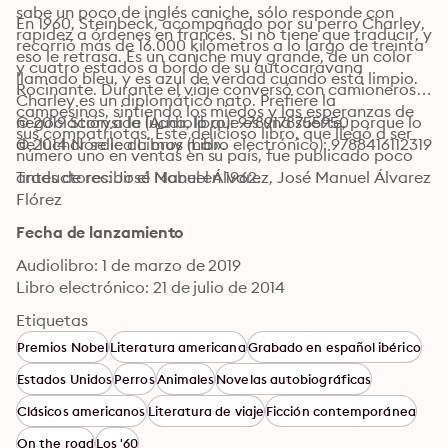
sabe un poco de inglés caniche, sólo responde con 
En 1960, Steinbeck, acompañado por su perro Charley, 
rapidez a órdenes en francés. Si no tiene que traducir, y 
recorrió más de 16.000 kilómetros a lo largo de treinta 
eso le retrasa. Es un caniche muy grande, de un color 
y cuatro estados a bordo de su autocaravana 
llamado bleu, y es azul de verdad cuando está limpio. 
Rocinante. Durante el viaje conversó con camioneros y 
Charley es un diplomático nato. Prefiere la 
campesinos, sintiendo los miedos y las esperanzas de 
negociación a la lucha, lo que es una suerte, porque lo 
© 2019 Storyside (Audiolibro): 9789178755950
sus compatriotas. Este delicioso libro, que llegó a ser 
de luchar se le da muy mal».
© 2014 Nórdica Libros (Libro electrónico): 9788416112319
número uno en ventas en su país, fue publicado poco 
antes de recibir el Nobel en 1962.
Traductores: José Manuel Álvarez, José Manuel Álvarez 
Flórez
Fecha de lanzamiento
Audiolibro: 1 de marzo de 2019
Libro electrónico: 21 de julio de 2014
Etiquetas
Premios Nobel
Literatura americana
Grabado en español ibérico
Estados Unidos
Perros
Animales
Novelas autobiográficas
Clásicos americanos
Literatura de viaje
Ficción contemporánea
On the road
Los '60