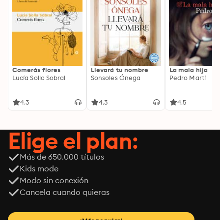
Comerás flores
Llevará tu nombre
La mala hija
Lucía Solla Sobral
Sonsoles Ónega
Pedro Martí
4.3
4.3
4.5
Elige el plan:
Más de 650.000 títulos
Kids mode
Modo sin conexión
Cancela cuando quieras