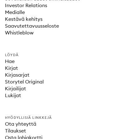
Investor Relations
Medialle
Kestävä kehitys
Saavutettavuusseloste
Whistleblow
LÖYDÄ
Hae
Kirjat
Kirjasarjat
Storytel Original
Kirjailijat
Lukijat
HYÖDYLLISIÄ LINKKEJÄ
Ota yhteyttä
Tilaukset
Osta lahjakortti