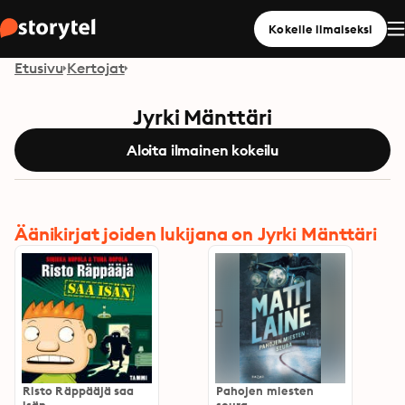
Kokeile ilmaiseksi
Etusivu
Kertojat
Jyrki Mänttäri
Aloita ilmainen kokeilu
Äänikirjat joiden lukijana on Jyrki Mänttäri
Risto Räppääjä saa
Pahojen miesten