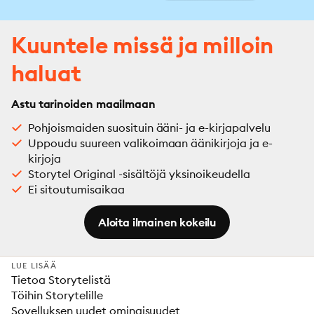
Kuuntele missä ja milloin
haluat
Astu tarinoiden maailmaan
Pohjoismaiden suosituin ääni- ja e-kirjapalvelu
Uppoudu suureen valikoimaan äänikirjoja ja e-
kirjoja
Storytel Original -sisältöjä yksinoikeudella
Ei sitoutumisaikaa
Aloita ilmainen kokeilu
LUE LISÄÄ
Tietoa Storytelistä
Töihin Storytelille
Sovelluksen uudet ominaisuudet