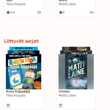
isän
seura
Tiina Nopola
Matti Laine
4.4
4
Liittyvät sarjat
Risto Räppääjä
Vitikka
Tiina Nopola
Matti Laine