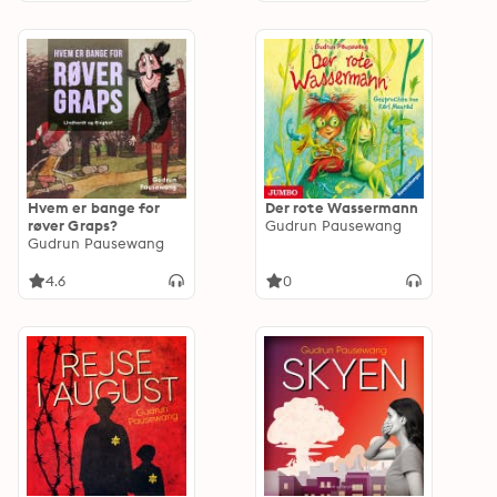
Hvem er bange for
Der rote Wassermann
røver Graps?
Gudrun Pausewang
Gudrun Pausewang
4.6
0