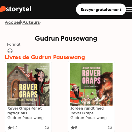
Essayer gratuitement
Accueil
Auteurs
Gudrun Pausewang
Format
Livres de Gudrun Pausewang
Røver Graps får et
Jorden rundt med
rigtigt hus
Røver Graps
Gudrun Pausewang
Gudrun Pausewang
4.2
5