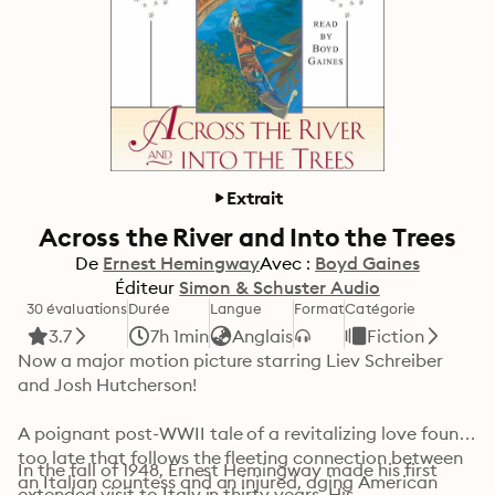
Extrait
Across the River and Into the Trees
De
Ernest Hemingway
Avec :
Boyd Gaines
Éditeur
Simon & Schuster Audio
30 évaluations
Durée
Langue
Format
Catégorie
3.7
7h 1min
Anglais
Fiction
Now a major motion picture starring Liev Schreiber 
and Josh Hutcherson!

A poignant post-WWII tale of a revitalizing love found 
too late that follows the fleeting connection between 
In the fall of 1948, Ernest Hemingway made his first 
an Italian countess and an injured, aging American 
extended visit to Italy in thirty years. His 