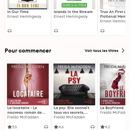
In Our Time
Islands in the Stream
True At First Lig
Ernest Hemingway
Ernest Hemingway
Fictional Memoi
His Last African
Ernest Hemingw
Safari
Pour commencer
Voir tous les titres
La locataire - Le
La psy: Elle connaît
Le Boyfriend
nouveau roman de
tous vos secrets,
Freida McFadde
l'autrice de La femme
Freida McFadden
découvrez les siens ...
Freida McFadden
de ménage
3.5
4.6
4.2