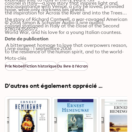
colonel in Italy—a love story that inspires light and 
reacquaintance with Venice, a city he loved, provided 
hope, while only darkness lies ahead.
the inspiration for Across the River and into the Trees, 
the story of Richard Cantwell, a war-ravaged American 
© 2006 Simon & Schuster Audio (Livre audio): 
colonel stationed in Italy at the close of the Second 
9780743565172
World War, and his love for a young Italian countess.

Date de publication
 A bittersweet homage to love that overpowers reason, 
Livre audio : 1 septembre 2006
to the resilience of the human spirit, and to the world-
weary beauty and majesty of Venice, Across the River 
Mots-clés
and into the Trees stands as Hemingway’s melanchoic 
Prix Nobel
Fiction historique
Du livre à l'écran
yet resolute statement of defiance in response to the 
great dehumanizing atrocities of the Second World 
War.
D'autres ont également apprécié ...