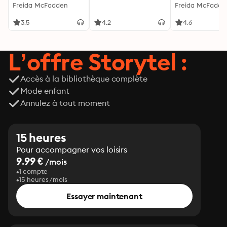
l'autrice de La femme
Freida McFadden
découvrez les sie
Freida McFadde
de ménage
3.5
4.2
4.6
L’offre Storytel :
Accès à la bibliothèque complète
Mode enfant
Annulez à tout moment
15 heures
Pour accompagner vos loisirs
9.99 €
/mois
1 compte
15 heures/mois
Essayer maintenant