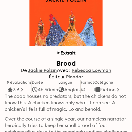
Extrait
Brood
De
Jackie Polzin
Avec :
Rebecca Lowman
Éditeur
Picador
9 évaluations
Durée
Langue
Format
Catégorie
3.6
4h 50min
Anglais
Fiction
The coop houses no predators, but the chickens do not 
know this. A chicken knows only what it can see. A 
chicken’s life is full of magic. Lo and behold.
Over the course of a single year, our nameless narrator 
heroically tries to keep her small brood of four 
chickens alive despite the seemingly endless challenges 