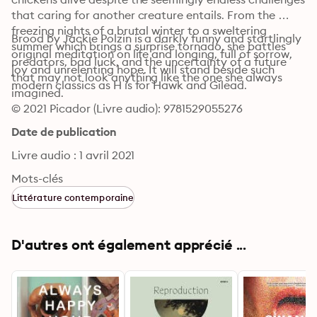
that caring for another creature entails. From the 
freezing nights of a brutal winter to a sweltering 
Brood by Jackie Polzin is a darkly funny and startlingly 
summer which brings a surprise tornado, she battles 
original meditation on life and longing, full of sorrow, 
predators, bad luck, and the uncertainty of a future 
joy and unrelenting hope. It will stand beside such 
that may not look anything like the one she always 
modern classics as H is for Hawk and Gilead.
imagined.
© 2021 Picador (Livre audio): 9781529055276
Date de publication
Livre audio : 1 avril 2021
Mots-clés
Littérature contemporaine
D'autres ont également apprécié ...