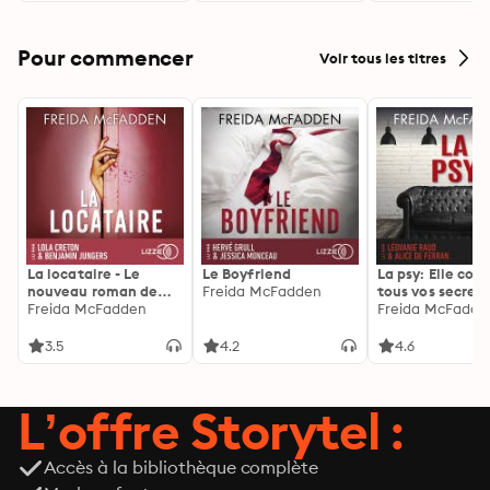
Pour commencer
Voir tous les titres
La locataire - Le
Le Boyfriend
La psy: Elle con
nouveau roman de
Freida McFadden
tous vos secrets
l'autrice de La femme
Freida McFadden
découvrez les sie
Freida McFadde
de ménage
3.5
4.2
4.6
L’offre Storytel :
Accès à la bibliothèque complète