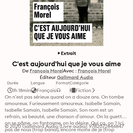
Extrait
C'est aujourd'hui que je vous aime
De
François Morel
Avec :
François Morel
Éditeur
Gallimard Audio
Durée
Langue
Format
Catégorie
1h 18min
Français
Fiction
On n’est pas sérieux quand on a douze ans. On tombe 
amoureux. Furieusement amoureux. Isabelle Samain, 
Isabelle Samain, Isabelle Samain. Son nom est un 
refrain, sa beauté, une chanson d’amour. On la guette, 
on se pâme, on fantasme, on la désire. Qui ça, on ? Ici, 
© 2020 Gallimard Audio (Livre audio): 9782072846847
pas de nous (trop banal), encore moins de je (trop 