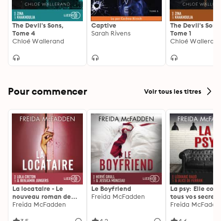
The Devil's Sons,
Captive
The Devil's Sons
Tome 4
Sarah Rivens
Tome 1
Chloé Wallerand
Chloé Walleran
Pour commencer
Voir tous les titres
La locataire - Le
Le Boyfriend
La psy: Elle con
nouveau roman de
Freida McFadden
tous vos secrets
l'autrice de La femme
Freida McFadden
découvrez les sie
Freida McFadde
de ménage