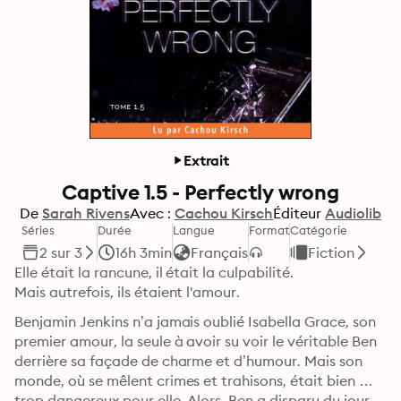
Extrait
Captive 1.5 - Perfectly wrong
De
Sarah Rivens
Avec :
Cachou Kirsch
Éditeur
Audiolib
Séries
Durée
Langue
Format
Catégorie
2 sur 3
16h 3min
Français
Fiction
Elle était la rancune, il était la culpabilité. 

Mais autrefois, ils étaient l'amour.
Benjamin Jenkins n’a jamais oublié Isabella Grace, son 
premier amour, la seule à avoir su voir le véritable Ben 
derrière sa façade de charme et d’humour. Mais son 
monde, où se mêlent crimes et trahisons, était bien 
trop dangereux pour elle. Alors, Ben a disparu du jour 