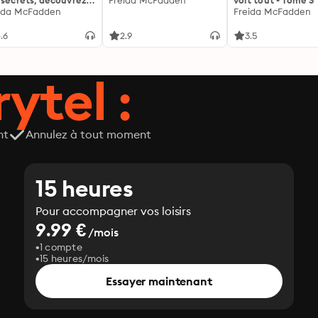
 secrets, découvrez
Freida McFadden
voit tout - Tome 3
siens ...
ida McFadden
Freida McFadden
.6
2.9
3.5
ytel :
nt
Annulez à tout moment
15 heures
Pour accompagner vos loisirs
9.99 €
/mois
1 compte
15 heures/mois
Essayer maintenant