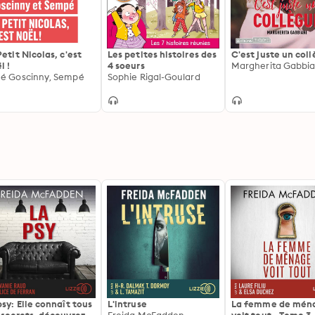
Petit Nicolas, c'est
Les petites histoires des
C'est juste un col
l !
4 soeurs
Margherita Gabbia
é Goscinny, Sempé
Sophie Rigal-Goulard
psy: Elle connaît tous
L'intruse
La femme de mén