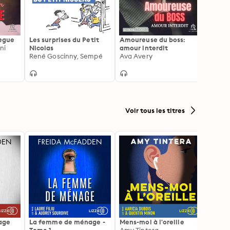
lègue
Les surprises du Petit
Amoureuse du boss:
Le Pet
ni
Nicolas
amour interdit
René 
René Goscinny, Sempé
Ava Avery
Voir tous les titres
age
La femme de ménage -
Mens-moi à l'oreille
Et la 