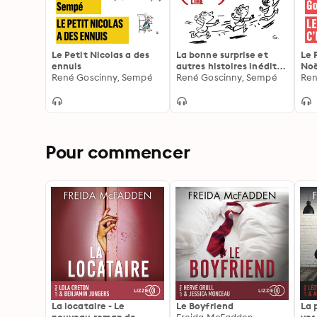
Le Petit Nicolas a des
La bonne surprise et
Le 
ennuis
autres histoires inédites
Noë
René Goscinny, Sempé
du Petit Nicolas
René Goscinny, Sempé
Ren
Pour commencer
La locataire - Le
Le Boyfriend
La 