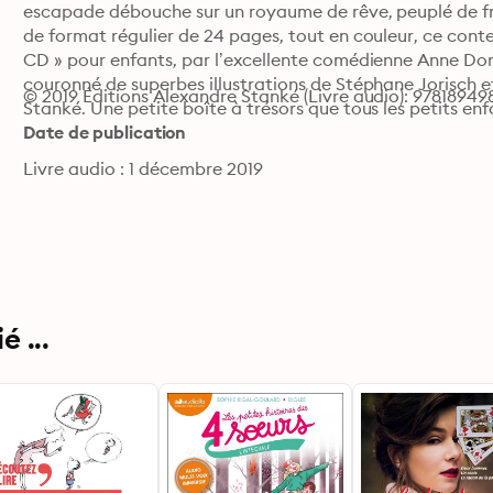
escapade débouche sur un royaume de rêve, peuplé de fri
de format régulier de 24 pages, tout en couleur, ce conte 
CD » pour enfants, par l’excellente comédienne Anne Dorva
couronné de superbes illustrations de Stéphane Jorisch e
© 2019 Éditions Alexandre Stanké (Livre audio): 97818949
Stanké. Une petite boîte à trésors que tous les petits e
Date de publication
Livre audio : 1 décembre 2019
 ...