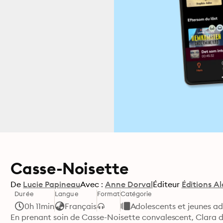
Casse-Noisette
De
Lucie Papineau
Avec :
Anne Dorval
Éditeur
Éditions A
Durée
Langue
Format
Catégorie
0h 11min
Français
Adolescents et jeunes ad
En prenant soin de Casse-Noisette convalescent, Clara d