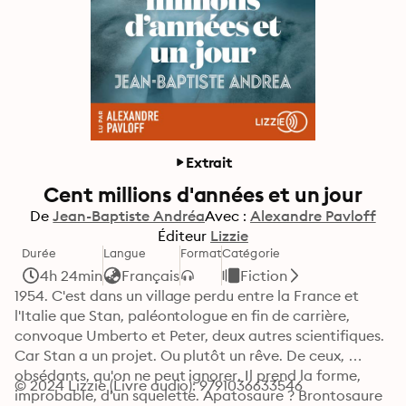
Extrait
Cent millions d'années et un jour
De
Jean-Baptiste Andréa
Avec :
Alexandre Pavloff
Éditeur
Lizzie
Durée
Langue
Format
Catégorie
4h 24min
Français
Fiction
1954. C'est dans un village perdu entre la France et 
l'Italie que Stan, paléontologue en fin de carrière, 
convoque Umberto et Peter, deux autres scientifiques. 
Car Stan a un projet. Ou plutôt un rêve. De ceux, 
obsédants, qu'on ne peut ignorer. Il prend la forme, 
© 2024 Lizzie (Livre audio): 9791036633546
improbable, d'un squelette. Apatosaure ? Brontosaure 