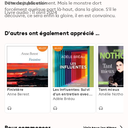
? Il ne sait pas vraiment. Mais le monstre dort 
Date de publication
forcément quelque part là-haut, dans la glace. S'il le 
Livre audio : 11 avril 2024
découvre, ce sera enfin la gloire, il en est convaincu. 
Alors l'ascension commence. Mais le froid, l'altitude, la 
solitude, se resserrent comme un étau. Et entraînent 
D'autres ont également apprécié ...
l'équipée là où nul n'aurait pensé aller. De sa plume 
cinématographique et poétique, Jean-Baptiste Andrea 
signe un roman à couper le souffle, porté par ces folies 
qui nous hantent.
Finistère
Les Influentes: Suivi
Tant mieux
Anne Berest
d'un entretien avec
Amélie Nothom
l'auteure
Adèle Bréau
Pour commencer
Voir tous les titres