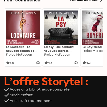
La locataire - Le
La psy: Elle connaît
Le Boyfriend
nouveau roman de
tous vos secrets,
Freida McFadde
l'autrice de La femme
Freida McFadden
découvrez les siens ...
Freida McFadden
de ménage
3.5
4.6
4.2
L’offre Storytel :
Accès à la bibliothèque complète
Mode enfant
Annulez à tout moment