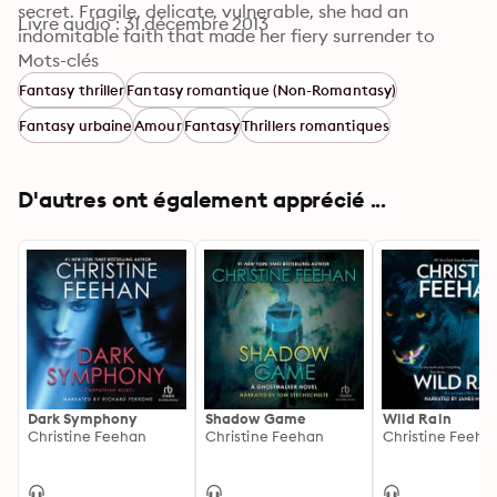
secret. Fragile, delicate, vulnerable, she had an 
Livre audio : 31 décembre 2013
indomitable faith that made her fiery surrender to 
Dayan all the more powerful.
Mots-clés
Fantasy thriller
Fantasy romantique (Non-Romantasy)
Fantasy urbaine
Amour
Fantasy
Thrillers romantiques
D'autres ont également apprécié ...
Dark Symphony
Shadow Game
Wild Rain
Christine Feehan
Christine Feehan
Christine Feeha