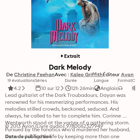
Extrait
Dark Melody
De
Christine Feehan
Avec :
Kaleo Griffith
Éditeur
Avon
19 évaluations
Séries
Durée
Langue
Format
Cat
4.2
10 sur 12
12h 26min
Anglais
Lead guitarist of the Dark Troubadours, Dayan was 
renowned for his mesmerizing performances. His 
melodies stilled crowds, beckoned, seduced. And 
always, he called to her to complete him. Corinne 
Wentworth stood at the vortex of a gathering storm. 
© 2013 Avon (Livre audio): 9780062327949
Pursued by the fanatics who'd murdered her husband, 
she was risking her life by keeping more than one 
Date de publication