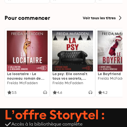
Pour commencer
Voir tous les titres
La locataire - Le
La psy: Elle connaît
Le Boyfriend
nouveau roman de
tous vos secrets,
Freida McFadde
l'autrice de La femme
Freida McFadden
découvrez les siens ...
Freida McFadden
de ménage
3.5
4.6
4.2
L’offre Storytel :
Accès à la bibliothèque complète