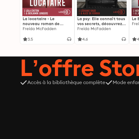
La locataire - Le
La psy: Elle connaît tous
Le 
nouveau roman de
vos secrets, découvrez
Fre
l'autrice de La femme
Freida McFadden
les siens ...
Freida McFadden
de ménage
3.5
4.6
4
L’offre Stor
Accès à la bibliothèque complète
Mode enfa