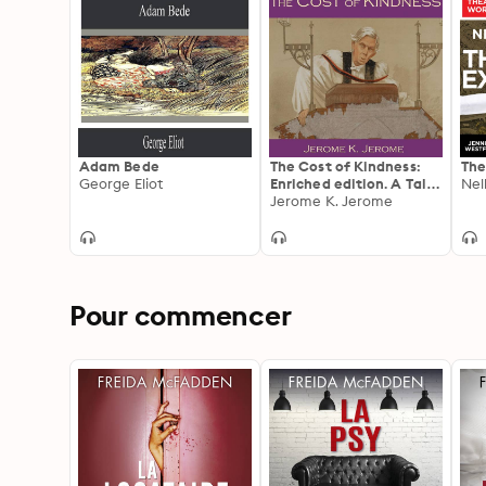
Adam Bede
The Cost of Kindness:
The
George Eliot
Enriched edition. A Tale
Nel
of Sacrifice, Empathy,
Jerome K. Jerome
and Unexpected Lessons
in 19th Century British
Society
Pour commencer