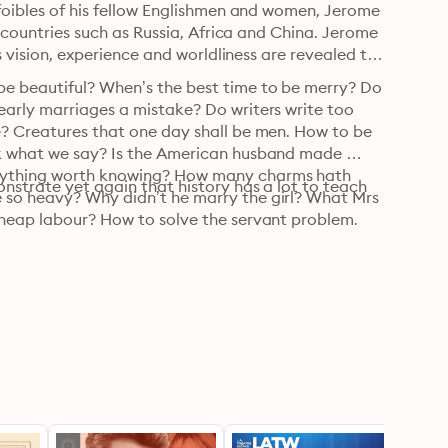
 foibles of his fellow Englishmen and women, Jerome 
g countries such as Russia, Africa and China. Jerome 
is vision, experience and worldliness are revealed to 
be beautiful? When’s the best time to be merry? Do 
early marriages a mistake? Do writers write too 
e? Creatures that one day shall be men. How to be 
nk what we say? Is the American husband made 
erything worth knowing? How many charms hath 
nstrate yet again that history has a lot to teach 
 so heavy? Why didn’t he marry the girl? What Mrs 
cheap labour? How to solve the servant problem. 