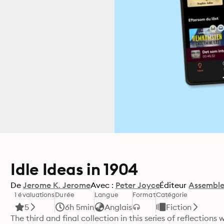
Idle Ideas in 1904
De
Jerome K. Jerome
Avec :
Peter Joyce
Éditeur
Assemble
1 évaluations
Durée
Langue
Format
Catégorie
5
6h 5min
Anglais
Fiction
The third and final collection in this series of reflections