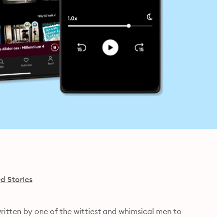
d Stories
 written by one of the wittiest and whimsical men to 