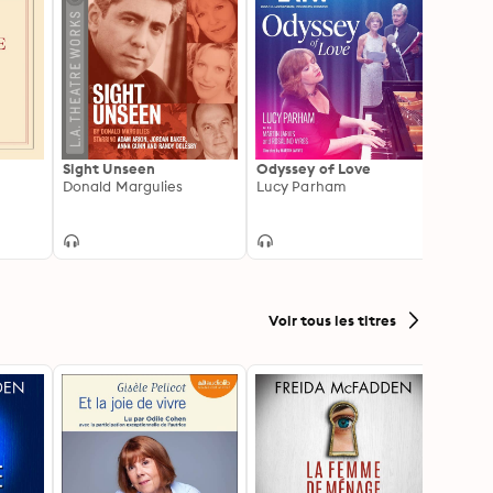
Sight Unseen
Odyssey of Love
Misce
Donald Margulies
Lucy Parham
Willi
Voir tous les titres