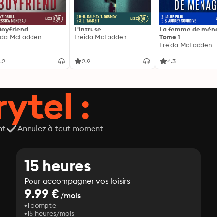
Boyfriend
L'intruse
La femme de ména
ida McFadden
Freida McFadden
Tome 1
Freida McFadden
.2
2.9
4.3
ytel :
nt
Annulez à tout moment
15 heures
Pour accompagner vos loisirs
9.99 €
/mois
1 compte
15 heures/mois