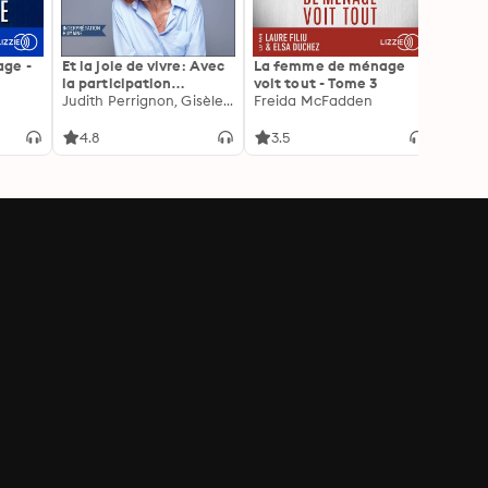
ge -
Et la joie de vivre: Avec
La femme de ménage
Mens-m
la participation
voit tout - Tome 3
Amy T
exceptionnelle de
Judith Perrignon, Gisèle Pelicot
Freida McFadden
l'autrice
4.8
3.5
3.6