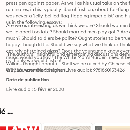
press pen against paper. As well as his usual take on the
ruminates, in his typically liberal fashion, about far-flun
was never a ‘jelly-bellied flag-flapping imperialist’ and h
us in the following essays:
Are we as interesting as we think we are? Should women 
we lie abed too late? Should married men play golf? Are 
much? Should soldiers be polite? Ought stories to be tru
happy though little. Should we say what we think or thi
entirely of stained glass? Does the young man know ev
 The authors’ insightful and entertaining discussions demo
music would you say? The White Man’s Burden: need it be
us-if only we would listen!
Wilkins thought about it. Shall we be ruined by Chinese 
Why we hate the foreigner.
© 2020 Assembled Stories (Livre audio): 9781860153426
Date de publication
Livre audio : 5 février 2020
 ...