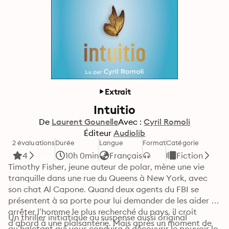
Extrait
Intuitio
De
Laurent Gounelle
Avec :
Cyril Romoli
Éditeur
Audiolib
2 évaluations
Durée
Langue
Format
Catégorie
4
10h 0min
Français
Fiction
Timothy Fisher, jeune auteur de polar, mène une vie 
tranquille dans une rue du Queens à New York, avec 
son chat Al Capone. Quand deux agents du FBI se 
présentent à sa porte pour lui demander de les aider à 
arrêter l’homme le plus recherché du pays, il croit 
Un thriller initiatique au suspense aussi original 
d’abord à une plaisanterie. Mais après un moment de 
qu’haletant qui vous conduira à découvrir le pouvoir le 