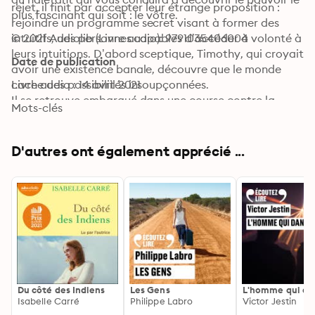
rejet, il finit par accepter leur étrange proposition : 
plus fascinant qui soit : le vôtre.
rejoindre un programme secret visant à former des 
intuitifs, des personnes capables d’accéder à volonté à 
© 2021 Audiolib (Livre audio): 9791035406004
leurs intuitions. D’abord sceptique, Timothy, qui croyait 
Date de publication
avoir une existence banale, découvre que le monde 
cache des possibilités insoupçonnées.

Livre audio : 14 avril 2021
Il se retrouve embarqué dans une course contre la 
Mots-clés
montre qui le conduit à apprivoiser ce pouvoir 
méconnu mais accessible à tous, un pouvoir qui nous 
montre la vie telle qu’elle est véritablement : 
D'autres ont également apprécié ...
extraordinaire.
Du côté des Indiens
Les Gens
L'homme qui da
Isabelle Carré
Philippe Labro
Victor Jestin