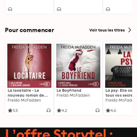
Pour commencer
Voir tous les titres
La locataire - Le
Le Boyfriend
La psy: Elle con
nouveau roman de
Freida McFadden
tous vos secrets
l'autrice de La femme
Freida McFadden
découvrez les sie
Freida McFadde
de ménage
3.5
4.2
4.6
L’offre Storytel :