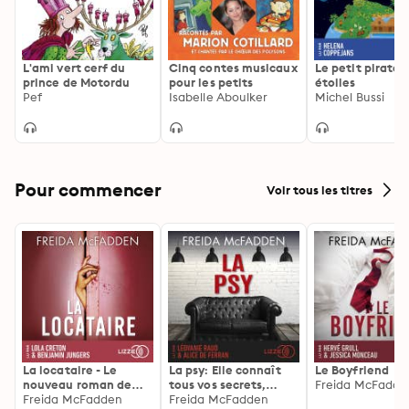
L'ami vert cerf du
Cinq contes musicaux
Le petit pirate 
prince de Motordu
pour les petits
étoiles
Pef
Isabelle Aboulker
Michel Bussi
Pour commencer
Voir tous les titres
La locataire - Le
La psy: Elle connaît
Le Boyfriend
nouveau roman de
tous vos secrets,
Freida McFadde
l'autrice de La femme
Freida McFadden
découvrez les siens ...
Freida McFadden