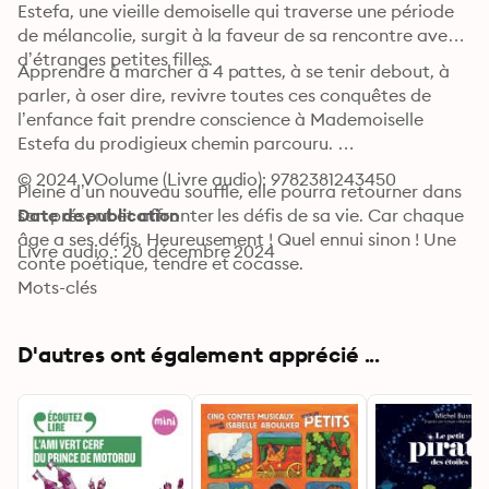
Estefa, une vieille demoiselle qui traverse une période 
de mélancolie, surgit à la faveur de sa rencontre avec 
d’étranges petites filles. 
Apprendre à marcher à 4 pattes, à se tenir debout, à 
parler, à oser dire, revivre toutes ces conquêtes de 
l’enfance fait prendre conscience à Mademoiselle 
Estefa du prodigieux chemin parcouru. 

© 2024 VOolume (Livre audio): 9782381243450
Pleine d’un nouveau souffle, elle pourra retourner dans 
son présent et affronter les défis de sa vie. Car chaque 
Date de publication
âge a ses défis. Heureusement ! Quel ennui sinon ! Une 
Livre audio : 20 décembre 2024
conte poétique, tendre et cocasse.
Mots-clés
D'autres ont également apprécié ...