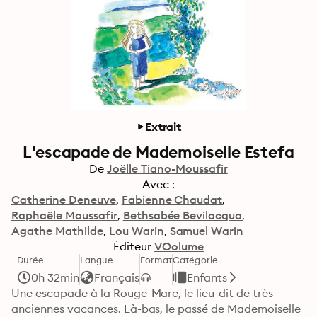
Extrait
L'escapade de Mademoiselle Estefa
De
Joëlle Tiano-Moussafir
Avec :
Catherine Deneuve
Fabienne Chaudat
Raphaële Moussafir
Bethsabée Bevilacqua
Agathe Mathilde
Lou Warin
Samuel Warin
Éditeur
VOolume
Durée
Langue
Format
Catégorie
0h 32min
Français
Enfants
Une escapade à la Rouge-Mare, le lieu-dit de très 
anciennes vacances. Là-bas, le passé de Mademoiselle 