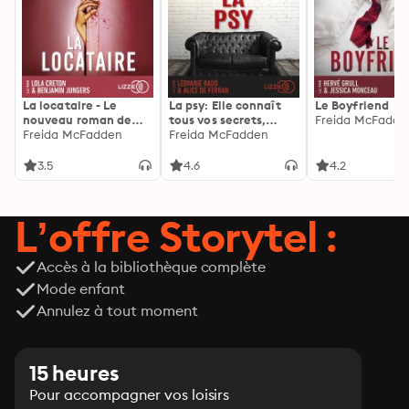
La locataire - Le
La psy: Elle connaît
Le Boyfriend
nouveau roman de
tous vos secrets,
Freida McFadde
l'autrice de La femme
Freida McFadden
découvrez les siens ...
Freida McFadden
de ménage
3.5
4.6
4.2
L’offre Storytel :
Accès à la bibliothèque complète
Mode enfant
Annulez à tout moment
15 heures
Pour accompagner vos loisirs