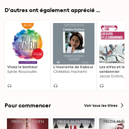
attention spécifique au corps

D'autres ont également apprécié ...
Piste 14 - Quatrième séance guidée - Marche 
méditative, en tout milieu, avec attention spécifique 
au corps
Vivez le bonheur
L'insolente de Kaboul
Les elfes et le
Sylvie Roucoulès
Chékéba Hachemi
cordonnier
Pour commencer
Voir tous les titres