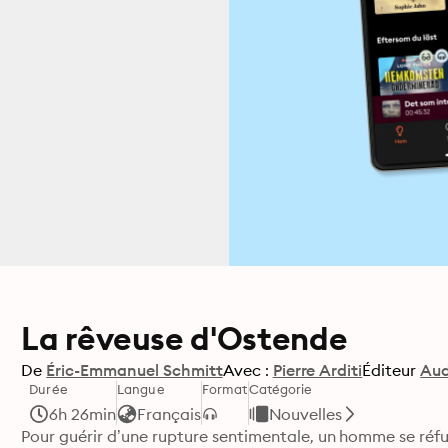
La rêveuse d'Ostende
De
Éric-Emmanuel Schmitt
Avec :
Pierre Arditi
Éditeur
Aud
Durée
Langue
Format
Catégorie
6h 26min
Français
Nouvelles
Pour guérir d’une rupture sentimentale, un homme se réfug