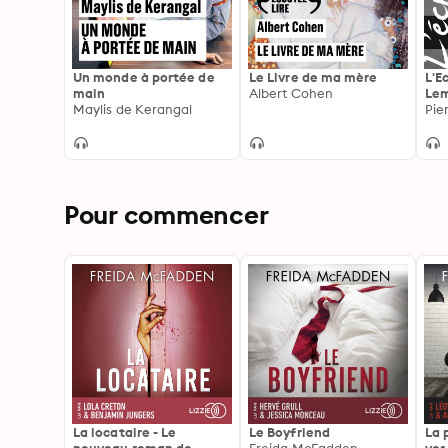
Un monde à portée de
Le Livre de ma mère
L'E
main
Albert Cohen
Lem
Maylis de Kerangal
iné
He
Pour commencer
La locataire - Le
Le Boyfriend
La 