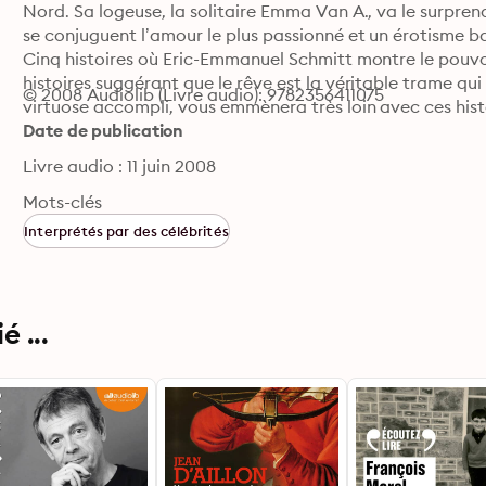
Nord. Sa logeuse, la solitaire Emma Van A., va le surprendr
se conjuguent l’amour le plus passionné et un érotisme b
Cinq histoires où Eric-Emmanuel Schmitt montre le pouvoi
histoires suggérant que le rêve est la véritable trame qui c
© 2008 Audiolib (Livre audio): 9782356411075
virtuose accompli, vous emmènera très loin avec ces histo
Date de publication
Livre audio : 11 juin 2008
Mots-clés
Interprétés par des célébrités
 ...