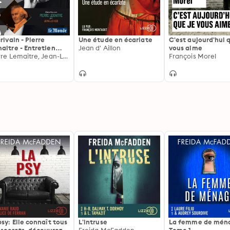
crivain - Pierre
Une étude en écarlate
C'est aujourd'hui 
aitre - Entretien
Jean d' Aillon
vous aime
dit par Jean-Luc
Pierre Lemaitre, Jean-Luc Hees
François Morel
es
psy: Elle connaît tous
L'intruse
La femme de ména