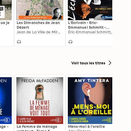
que je
Les Dimanches de Jean
L'Ecrivain - Eric-
Conn
Dézert
Emmanuel Schmitt -
Nicol
Jean de La Ville de Mirmont
Entretien inédit par
Éric-Emmanuel Schmitt, Jean-Luc Hees
Jean-Luc Hees
Voir tous les titres
ge -
La femme de ménage
Mens-moi à l'oreille
La Pr