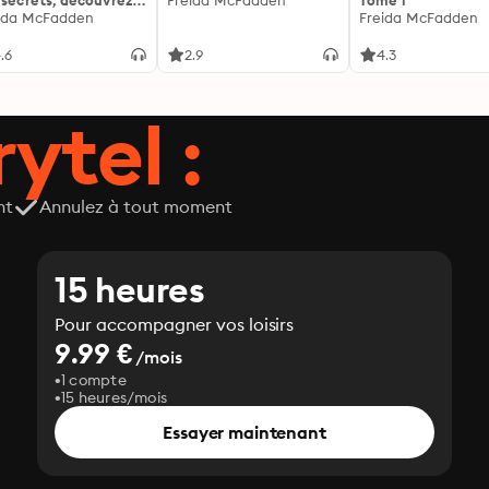
 secrets, découvrez
Freida McFadden
Tome 1
siens ...
ida McFadden
Freida McFadden
.6
2.9
4.3
ytel :
nt
Annulez à tout moment
15 heures
Pour accompagner vos loisirs
9.99 €
/mois
1 compte
15 heures/mois
Essayer maintenant