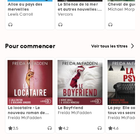
Alice au pays des
Le Silence de la mer
Cheval de guer
merveilles
et autres nouvelles:
Michael Morpur
Lewis Carroll
Suivi d'un entretien
Vercors
avec François Bruller,
fils de l'auteur
Pour commencer
Voir tous les titres
La locataire - Le
Le Boyfriend
La psy: Elle con
nouveau roman de
Freida McFadden
tous vos secrets
l'autrice de La femme
Freida McFadden
découvrez les sie
Freida McFadde
de ménage
3.5
4.2
4.6