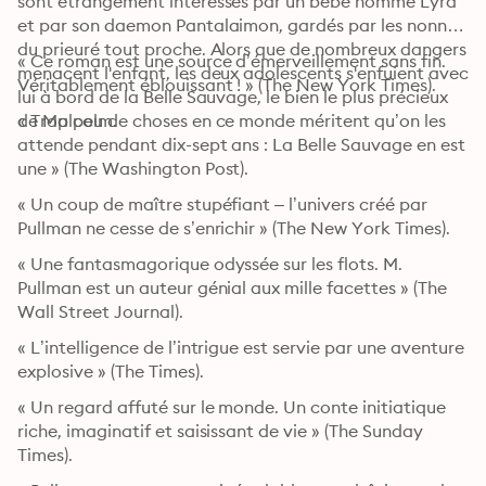
sont étrangement intéressés par un bébé nommé Lyra 
et par son daemon Pantalaimon, gardés par les nonnes 
du prieuré tout proche. Alors que de nombreux dangers 
« Ce roman est une source d’émerveillement sans fin. 
menacent l'enfant, les deux adolescents s'enfuient avec 
Véritablement éblouissant ! » (The New York Times).
lui à bord de la Belle Sauvage, le bien le plus précieux 
de Malcolm.
« Trop peu de choses en ce monde méritent qu’on les 
attende pendant dix-sept ans : La Belle Sauvage en est 
une » (The Washington Post).
« Un coup de maître stupéfiant – l’univers créé par 
Pullman ne cesse de s’enrichir » (The New York Times).
« Une fantasmagorique odyssée sur les flots. M. 
Pullman est un auteur génial aux mille facettes » (The 
Wall Street Journal).
« L’intelligence de l’intrigue est servie par une aventure 
explosive » (The Times).
« Un regard affuté sur le monde. Un conte initiatique 
riche, imaginatif et saisissant de vie » (The Sunday 
Times).