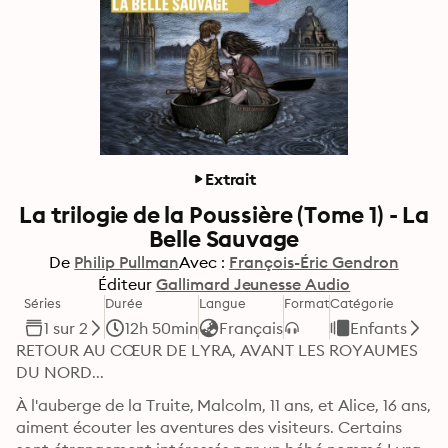
Extrait
La trilogie de la Poussière (Tome 1) - La
Belle Sauvage
De
Philip Pullman
Avec :
François-Éric Gendron
Éditeur
Gallimard Jeunesse Audio
Séries
Durée
Langue
Format
Catégorie
1 sur 2
12h 50min
Français
Enfants
RETOUR AU CŒUR DE LYRA, AVANT LES ROYAUMES 
DU NORD...
À l'auberge de la Truite, Malcolm, 11 ans, et Alice, 16 ans, 
aiment écouter les aventures des visiteurs. Certains 