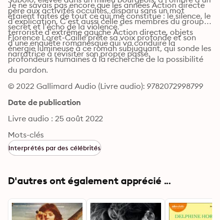
Je ne savais pas encore que les années Action directe 
père aux activités occultes, disparu sans un mot 
étaient faites de tout ce qui me constitue : le silence, le 
d’explication. C’est aussi celle des membres du groupe 
secret et l’écho de la violence." 
terroriste d’extrême gauche Action directe, objets 
Florence Loret-Caille prête sa voix profonde et son 
d’une enquête romanesque qui va conduire la 
énergie lumineuse à ce roman subjuguant, qui sonde les 
narratrice à revisiter son propre passé. 
profondeurs humaines à la recherche de la possibilité 
du pardon.
© 2022 Gallimard Audio (Livre audio): 9782072998799
Date de publication
Livre audio : 25 août 2022
Mots-clés
Interprétés par des célébrités
D'autres ont également apprécié ...