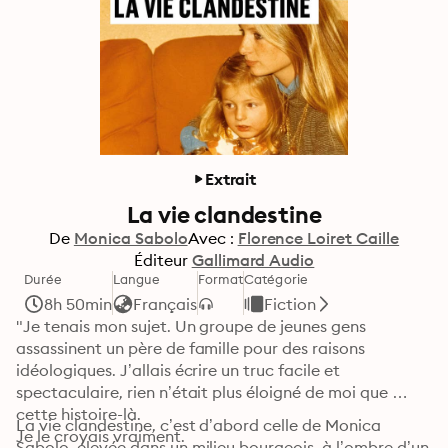
Extrait
La vie clandestine
De
Monica Sabolo
Avec :
Florence Loiret Caille
Éditeur
Gallimard Audio
Durée
Langue
Format
Catégorie
8h 50min
Français
Fiction
"Je tenais mon sujet. Un groupe de jeunes gens 
assassinent un père de famille pour des raisons 
idéologiques. J’allais écrire un truc facile et 
spectaculaire, rien n’était plus éloigné de moi que 
cette histoire-là. 

La vie clandestine, c’est d’abord celle de Monica 
Je le croyais vraiment. 

Sabolo, élevée dans un milieu bourgeois, à l’ombre d’un 