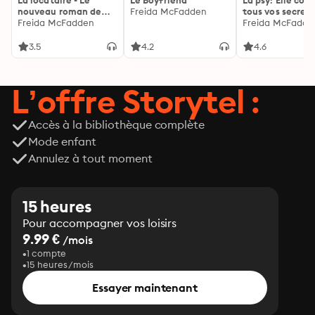
La locataire - Le
Le Boyfriend
La psy: Elle con
nouveau roman de
Freida McFadden
tous vos secrets
l'autrice de La femme
Freida McFadden
découvrez les sie
Freida McFadde
de ménage
3.5
4.2
4.6
L’offre Storytel :
Accès à la bibliothèque complète
Mode enfant
Annulez à tout moment
15 heures
Pour accompagner vos loisirs
9.99 €
/mois
1 compte
15 heures/mois
Essayer maintenant