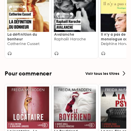
La définition du
Avalanche
Il n'y a pas de Aj
bonheur
Raphaël Haroche
monologue con
Catherine Cusset
l'identité
Delphine Horvill
Pour commencer
Voir tous les titres