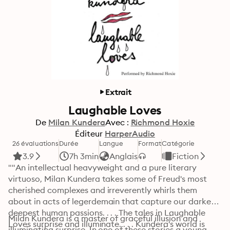
Extrait
Laughable Loves
De
Milan Kundera
Avec :
Richmond Hoxie
Éditeur
HarperAudio
26 évaluations
Durée
Langue
Format
Catégorie
3.9
7h 3min
Anglais
Fiction
""An intellectual heavyweight and a pure literary 
virtuoso, Milan Kundera takes some of Freud's most 
cherished complexes and irreverently whirls them 
about in acts of legerdemain that capture our darkest, 
deepest human passions. . . . The tales in Laughable 
Milan Kundera is a master of graceful illusion and 
Loves surprise and illuminate. . . . Kundera's world is 
illuminating surprise. In one of these stories a young 