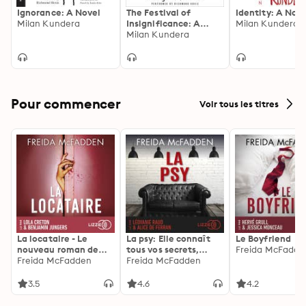
Ignorance: A Novel
The Festival of
Identity: A Nove
Milan Kundera
Insignificance: A
Milan Kundera
Novel
Milan Kundera
Pour commencer
Voir tous les titres
La locataire - Le
La psy: Elle connaît
Le Boyfriend
nouveau roman de
tous vos secrets,
Freida McFadde
l'autrice de La femme
Freida McFadden
découvrez les siens ...
Freida McFadden
de ménage
3.5
4.6
4.2