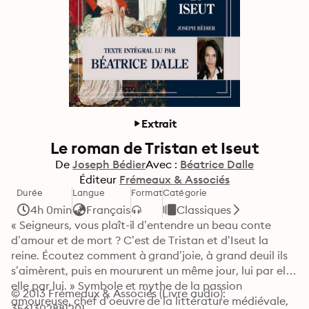
Extrait
Le roman de Tristan et Iseut
De
Joseph Bédier
Avec :
Béatrice Dalle
Éditeur
Frémeaux & Associés
Durée
Langue
Format
Catégorie
4h 0min
Français
Classiques
« Seigneurs, vous plaît-il d’entendre un beau conte 
d’amour et de mort ? C’est de Tristan et d’Iseut la 
reine. Écoutez comment à grand’joie, à grand deuil ils 
s’aimèrent, puis en moururent un même jour, lui par elle, 
elle par lui. » Symbole et mythe de la passion 
© 2013 Frémeaux & Associés (Livre audio): 
amoureuse, chef d’oeuvre de la littérature médiévale, 
3561302881201