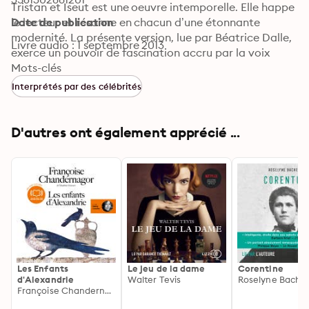
Tristan et Iseut est une oeuvre intemporelle. Elle happe 
le lecteur et résonne en chacun d’une étonnante 
Date de publication
modernité. La présente version, lue par Béatrice Dalle, 
Livre audio : 1 septembre 2013
exerce un pouvoir de fascination accru par la voix 
grave mais sensuelle, quasi androgyne de la lectrice, 
Mots-clés
incarnant aussi bien la témérité sans cesse renouvelée 
Interprétés par des célébrités
de Tristan que la sensualité toujours expressive d’Iseut. 
Claude COLOMBINI FRÉMEAUX
D'autres ont également apprécié ...
Les Enfants
Le jeu de la dame
Corentine
d'Alexandrie
Walter Tevis
Roselyne Bachel
Françoise Chandernagor