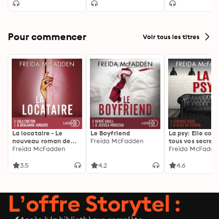
Pour commencer
Voir tous les titres
La locataire - Le
Le Boyfriend
La psy: Elle con
nouveau roman de
Freida McFadden
tous vos secrets
l'autrice de La femme
Freida McFadden
découvrez les sie
Freida McFadde
de ménage
3.5
4.2
4.6
L’offre Storytel :