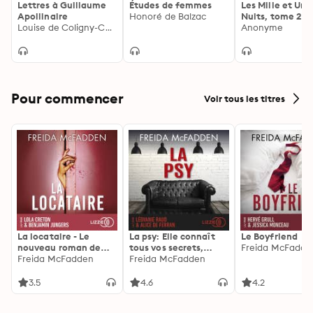
Lettres à Guillaume
Études de femmes
Les Mille et Une
Apollinaire
Honoré de Balzac
Nuits, tome 2
Louise de Coligny-Châtillon
Anonyme
Pour commencer
Voir tous les titres
La locataire - Le
La psy: Elle connaît
Le Boyfriend
nouveau roman de
tous vos secrets,
Freida McFadde
l'autrice de La femme
Freida McFadden
découvrez les siens ...
Freida McFadden
de ménage
3.5
4.6
4.2