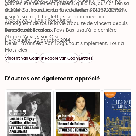
gardien éternellement présent, qui a toujours cru en sa 
peinture et l'a soutenu matériellement et moralement 
© 2014 Gallimard Audio (Livre audio): 9782072301599
jusqu'à sa mort. Les lettres sélectionnées ici 
Traducteurs: Louis Roëdlandt
témoignent de toute la vie d'adulte de Vincent depuis 
sa quête de Dieu aux Pays-Bas jusqu'à la dernière 
Date de publication
étape d'Auvers-sur-Oise.

Livre audio : 22 octobre 2014
Denis Lavant est Van Gogh, tout simplement. Tour à 
tour mystique, révolté, déchiré, il semble habité par la 
Mots-clés
souffrance et la recherche acharnée de la peinture qui 
Vincent van Gogh
Théodore van Gogh
Lettres
torturent Vincent jusqu'à son dernier souffle.
D'autres ont également apprécié ...