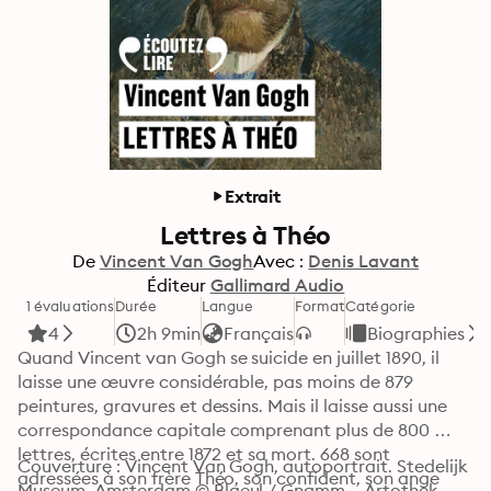
Extrait
Lettres à Théo
De
Vincent Van Gogh
Avec :
Denis Lavant
Éditeur
Gallimard Audio
1 évaluations
Durée
Langue
Format
Catégorie
4
2h 9min
Français
Biographies
Quand Vincent van Gogh se suicide en juillet 1890, il 
laisse une œuvre considérable, pas moins de 879 
peintures, gravures et dessins. Mais il laisse aussi une 
correspondance capitale comprenant plus de 800 
lettres, écrites entre 1872 et sa mort. 668 sont 
Couverture : Vincent Van Gogh, autoportrait. Stedelijk 
adressées à son frère Théo, son confident, son ange 
Museum, Amsterdam © Blaeul / Gnamm – Artothek