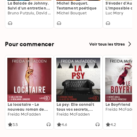
La Balade de Johnny.
Michel Bouquet.
S'évader d'Ausc
Suivi d'un entretien
Testament poétique
L'impossible déf
avec Bruno Putzulu
Bruno Putzulu, David Rautureau
Michel Bouquet
héros oubliés
Luc Mary
Pour commencer
Voir tous les titres
La locataire - Le
La psy: Elle connaît
Le Boyfriend
nouveau roman de
tous vos secrets,
Freida McFadde
l'autrice de La femme
Freida McFadden
découvrez les siens ...
Freida McFadden
de ménage
3.5
4.6
4.2