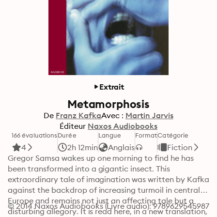
Extrait
Metamorphosis
De
Franz Kafka
Avec :
Martin Jarvis
Éditeur
Naxos Audiobooks
166 évaluations
Durée
Langue
Format
Catégorie
4
2h 12min
Anglais
Fiction
Gregor Samsa wakes up one morning to find he has 
been transformed into a gigantic insect. This 
extraordinary tale of imagination was written by Kafka 
against the backdrop of increasing turmoil in central 
Europe and remains not just an affecting tale but a 
© 2014 Naxos Audiobooks (Livre audio): 9789629545987
disturbing allegory. It is read here, in a new translation, 