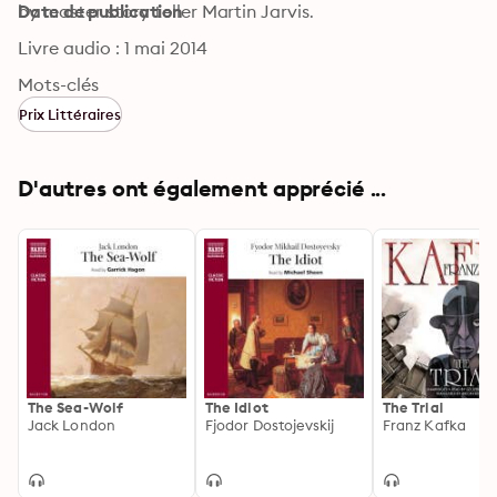
by master story teller Martin Jarvis.
Date de publication
Livre audio : 1 mai 2014
Mots-clés
Prix Littéraires
D'autres ont également apprécié ...
The Sea-Wolf
The Idiot
The Trial
Jack London
Fjodor Dostojevskij
Franz Kafka