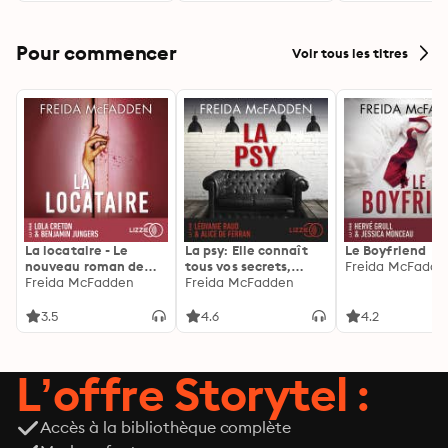
Pour commencer
Voir tous les titres
La locataire - Le
La psy: Elle connaît
Le Boyfriend
nouveau roman de
tous vos secrets,
Freida McFadde
l'autrice de La femme
Freida McFadden
découvrez les siens ...
Freida McFadden
de ménage
3.5
4.6
4.2
L’offre Storytel :
Accès à la bibliothèque complète