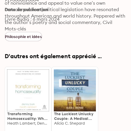
of nonviolence and appeal to value one’s own 
conscience over political legislation have resonated 
Date de publication
throughout American and world history. Peppered with 
Livre audio : 6 mars 2024
the author’s poetry and social commentary, Civil 
Disobedience has become a manifesto for civil 
Mots-clés
dissidents, revolutionaries, and protestors everywhere. 
Philosophie et idées
Indeed, originally so unpopular with readers that 
Thoreau was forced to buy back over half of the books 
from his publisher, this work has gone on to inspire the 
D'autres ont également apprécié ...
likes of Mahatma Gandhi and Martin Luther King Jr.
Transforming
The Luckiest Unlucky
Homosexuality: What
Couple: A Medical
the Bible Says about
Heath Lambert, Denny Burk
Love Story
Alicia C. Shepard
Sexual Orientation