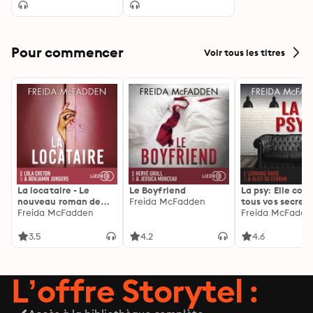
and Change
Pour commencer
Voir tous les titres
La locataire - Le
Le Boyfriend
La psy: Elle con
nouveau roman de
Freida McFadden
tous vos secrets
l'autrice de La femme
Freida McFadden
découvrez les sie
Freida McFadde
de ménage
3.5
4.2
4.6
L’offre Storytel :