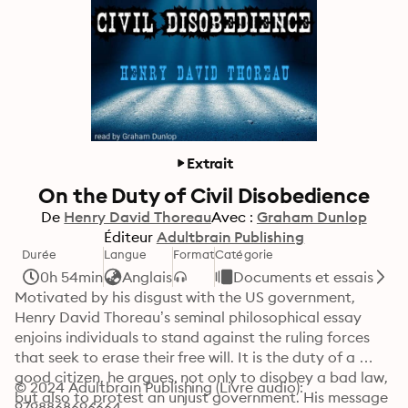
Extrait
On the Duty of Civil Disobedience
De
Henry David Thoreau
Avec :
Graham Dunlop
Éditeur
Adultbrain Publishing
Durée
Langue
Format
Catégorie
0h 54min
Anglais
Documents et essais
Motivated by his disgust with the US government, 
Henry David Thoreau’s seminal philosophical essay 
enjoins individuals to stand against the ruling forces 
that seek to erase their free will. It is the duty of a 
good citizen, he argues, not only to disobey a bad law, 
© 2024 Adultbrain Publishing (Livre audio): 
but also to protest an unjust government. His message 
9798868696664