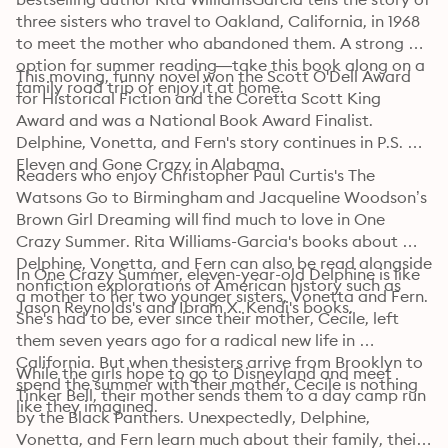
three sisters who travel to Oakland, California, in 1968 
to meet the mother who abandoned them. A strong 
option for summer reading—take this book along on a 
This moving, funny novel won the Scott O'Dell Award 
family road trip or enjoy it at home.
for Historical Fiction and the Coretta Scott King 
Award and was a National Book Award Finalist. 
Delphine, Vonetta, and Fern's story continues in P.S. Be 
Eleven and Gone Crazy in Alabama.
Readers who enjoy Christopher Paul Curtis's The 
Watsons Go to Birmingham and Jacqueline Woodson’s 
Brown Girl Dreaming will find much to love in One 
Crazy Summer. Rita Williams-Garcia's books about 
Delphine, Vonetta, and Fern can also be read alongside 
In One Crazy Summer, eleven-year-old Delphine is like 
nonfiction explorations of American history such as 
a mother to her two younger sisters, Vonetta and Fern. 
Jason Reynolds's and Ibram X. Kendi's books.
She's had to be, ever since their mother, Cecile, left 
them seven years ago for a radical new life in 
California. But when thesisters arrive from Brooklyn to 
While the girls hope to go to Disneyland and meet 
spend the summer with their mother, Cecile is nothing 
Tinker Bell, their mother sends them to a day camp run 
like they imagined.
by the Black Panthers. Unexpectedly, Delphine, 
Vonetta, and Fern learn much about their family, their 