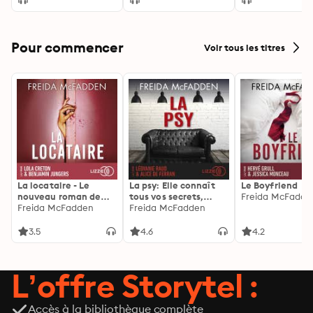
Pour commencer
Voir tous les titres
La locataire - Le
La psy: Elle connaît
Le Boyfriend
nouveau roman de
tous vos secrets,
Freida McFadde
l'autrice de La femme
Freida McFadden
découvrez les siens ...
Freida McFadden
de ménage
3.5
4.6
4.2
L’offre Storytel :
Accès à la bibliothèque complète