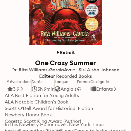
Extrait
One Crazy Summer
De
Rita Williams-Garcia
Avec :
Sisi Aisha Johnson
Éditeur
Recorded Books
9 évaluations
Durée
Langue
Format
Catégorie
3.9
5h 9min
Anglais
Enfants
ALA Best Fiction for Young Adults

ALA Notable Children’s Book

Scott O'Dell Award for Historical Fiction

Newbery Honor Book

Coretta Scott King Award (Author)
In this Newbery Honor novel, New York Times 
bestselling author Rita WilliamsGarcia tells the story of 