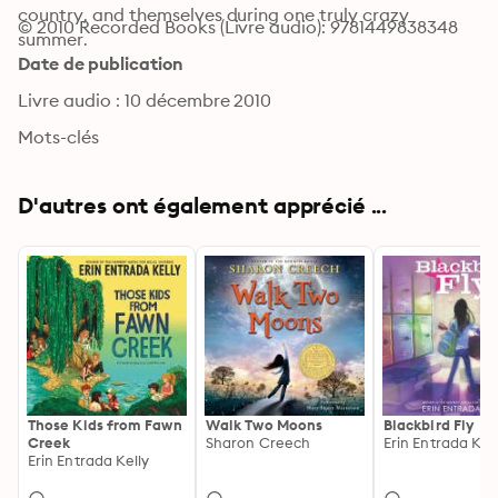
country, and themselves during one truly crazy 
© 2010 Recorded Books (Livre audio): 9781449838348
summer.
Date de publication
Livre audio : 10 décembre 2010
Mots-clés
D'autres ont également apprécié ...
Those Kids from Fawn
Walk Two Moons
Blackbird Fly
Creek
Sharon Creech
Erin Entrada Kel
Erin Entrada Kelly