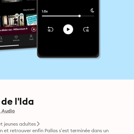
 de l'Ida
d Audio
t jeunes adultes
 et retrouver enfin Pallas s’est terminée dans un 