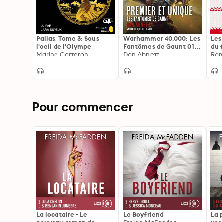
Pallas. Tome 3: Sous
Warhammer 40.000: Les
Les
l'oeil de l'Olympe
Fantômes de Gaunt 01:
du 
Marine Carteron
Premier et Unique
Dan Abnett
Sui
Rom
ave
Pour commencer
La locataire - Le
Le Boyfriend
La 