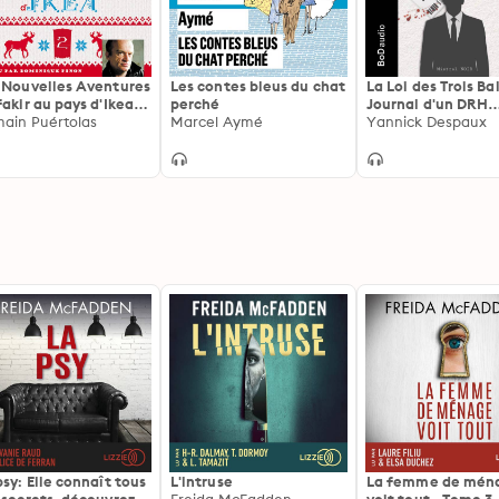
 Nouvelles Aventures
Les contes bleus du chat
La Loi des Trois Bal
fakir au pays d'Ikea:
perché
Journal d'un DRH
vi d'un entretien
ain Puértolas
Marcel Aymé
(Version Originale
Yannick Despaux
c l'auteur
psy: Elle connaît tous
L'intruse
La femme de mén