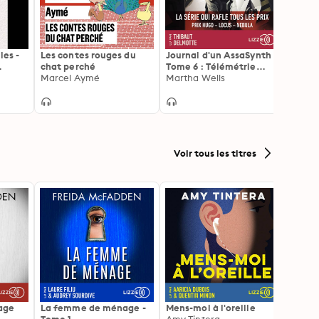
les -
Les contes rouges du
Journal d'un AssaSynth -
La Pol
chat perché
Tome 6 : Télémétrie
arbres
)
Marcel Aymé
Fugitive: Désormais une
Martha Wells
Suivi 
Romai
série Apple TV+ :
entre 
Murderbot - Journal d'un
lecte
AssaSynth
Voir tous les titres
age
La femme de ménage -
Mens-moi à l'oreille
Et la 