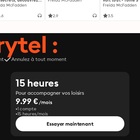
 secrets, découvrez
Freida McFadden
voit tout - Tome 3
siens ...
ida McFadden
Freida McFadden
.6
2.9
3.5
ytel :
nt
Annulez à tout moment
15 heures
Pour accompagner vos loisirs
9.99 €
/mois
1 compte
15 heures/mois
Essayer maintenant