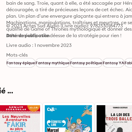
bain de sang. Troie, quant à elle, a été saccagée par Héra
découragée, a tiré de précieuses leçons de cet échec. Aid
plan. Un plan d’une envergure glaçante qui entrera à jama
Machinations, manipulations, traîtrises et meurtres, ce s
© 2023 Actes Sud Audio (Livre audio): 9782330184773
qualifié de Game of Thrones mythologique et donner des 
Athéna n’est pas la déesse de la stratégie pour rien !
Date de publication
Livre audio : 1 novembre 2023
Mots-clés
Fantasy épique
Fantasy mythique
Fantasy politique
Fantasy YA
Fab
 ...