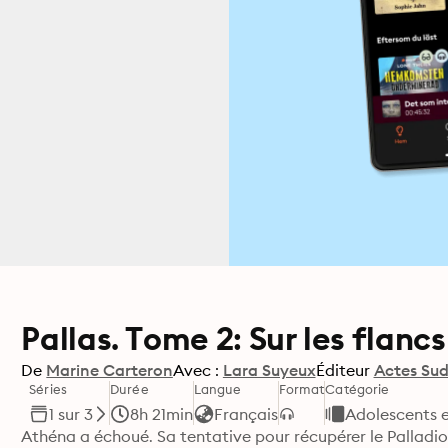
Pallas. Tome 2: Sur les flancs
De
Marine Carteron
Avec :
Lara Suyeux
Éditeur
Actes Su
Séries
Durée
Langue
Format
Catégorie
1 sur 3
8h 21min
Français
Adolescents e
Athéna a échoué. Sa tentative pour récupérer le Palladion