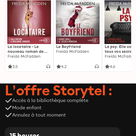
La locataire - Le
Le Boyfriend
La psy: Elle con
nouveau roman de
Freida McFadden
tous vos secrets
l'autrice de La femme
Freida McFadden
découvrez les sie
Freida McFadde
de ménage
3.5
4.2
4.6
L’offre Storytel :
Accès à la bibliothèque complète
Mode enfant
Annulez à tout moment
15 heures