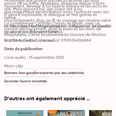
Hommage aux grands mythes littéraires qui nous 
savoir de sa mère, Apollonia, disparue depuis trente 
façonnent, Revenir à toi tisse le silence et les mots en 
ans. Mais aujourd’hui, son coeur est à nu.

une magnifique réconciliation avec l’autre et avec soi-
D’abord impossible, le dialogue se fait gestes et 
même.

chuchotements. Puis, au fil du voyage qui ramène mère 
La comédienne Clotilde Courau se glisse, avec un 
et fille à leurs enfances peuplées d’absences, se dévoile 
Le morceau Miss Magdalena est composé et interprété 
naturel déconcertant, dans la peau et les mots de 
un secret tacitement transmis.
au piano par Edouard Ferlet.
Magdalena. Cette bouleversante histoire de filiation 
touchera tout un chacun.
© 2021 Audiolib (Livre audio): 9791035406844
Date de publication
Livre audio : 15 septembre 2021
Mots-clés
Romans feel-good
Interprétés par des célébrités
Seconde Guerre mondiale
D'autres ont également apprécié ...