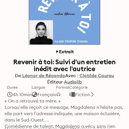
Extrait
Revenir à toi: Suivi d'un entretien
inédit avec l'autrice
De
Léonor de Récondo
Avec :
Clotilde Courau
Éditeur
Audiolib
Durée
Langue
Format
Catégorie
4h 10min
Français
Fiction
« On a retrouvé ta mère. »

Lorsqu’elle reçoit ce message, Magdalena n’hésite pas, 
elle part vers l’adresse indiquée, une maison éclusière, 
dans le Sud-Ouest.

Comédienne de talent, Magdalena a vécu sans rien 