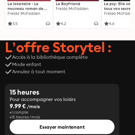
La locataire - Le
Le Boyfriend
La psy: Elle con
nouveau roman de
Freida McFadden
tous vos secrets
l'autrice de La femme
Freida McFadden
découvrez les sie
Freida McFadde
de ménage
3.5
4.2
4.6
L’offre Storytel :
Accès à la bibliothèque complète
Mode enfant
Annulez à tout moment
15 heures
Pour accompagner vos loisirs
9.99 €
/mois
1 compte
15 heures/mois
Essayer maintenant