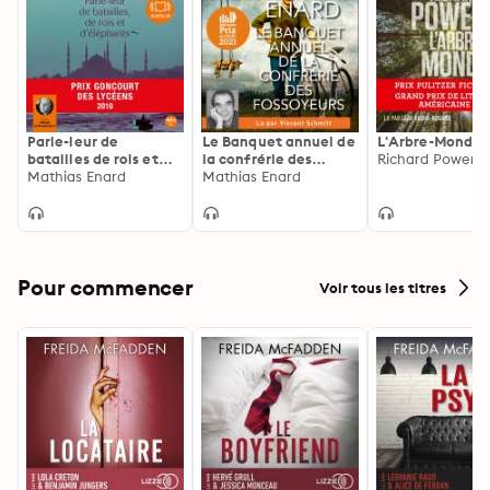
Parle-leur de
Le Banquet annuel de
L'Arbre-Monde
batailles de rois et
la confrérie des
Richard Powers
d'éléphants: Suivi
Mathias Enard
fossoyeurs
Mathias Enard
d'un entretien avec
l'auteur
Pour commencer
Voir tous les titres