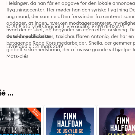
Helsingør, da han får en opgave for den lokale annoncea
flygtningecenter. Her møder han den syriske flygtning De
ung mand, der samme aften forsvinder fra centeret sam
opdager, at ingen, hverken modtagercenteret, myndighedern
© 2019 Storytel Original (Livre audio): 9789178412624
hvad der er sket, og begynder sin egen efterforskning. D
danskboende fætter, taxichaufføren Antonio, der har en b
Date de publication
betagende Røde Kors medarbejder, Sheila, der gemmer på
Livre audio : 21 mars 2019
globalt sikkerhedsfirma, der af uvisse grunde vil hjælpe 
skjulte forsøger at spænde ben for hans eftersøgning, og 
Mots-clés
kommer for tæt på sandheden. Første sæson af serien FIN
sag, der byder på både mystiske dødsfald, vold og magt
 ...