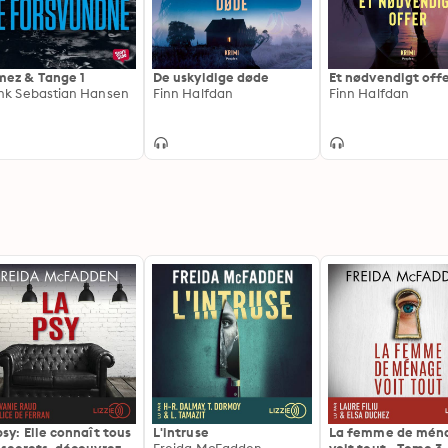
ez & Tange 1
De uskyldige døde
Et nødvendigt off
nk Sebastian Hansen
Finn Halfdan
Finn Halfdan
psy: Elle connaît tous
L'intruse
La femme de mén