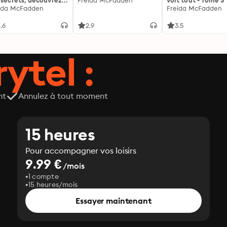
 secrets, découvrez
Freida McFadden
voit tout - Tome 3
siens ...
ida McFadden
Freida McFadden
.6
2.9
3.5
ytel :
nt
Annulez à tout moment
15 heures
Pour accompagner vos loisirs
9.99 €
/mois
1 compte
15 heures/mois
Essayer maintenant