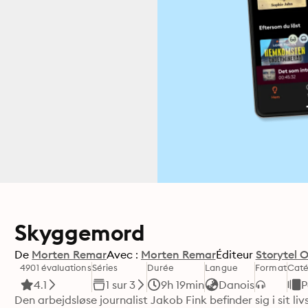
Skyggemord
De
Morten Remar
Avec :
Morten Remar
Éditeur
Storytel O
4901 évaluations
Séries
Durée
Langue
Format
Caté
4.1
1 sur 3
9h 19min
Danois
P
Den arbejdsløse journalist Jakob Fink befinder sig i sit liv