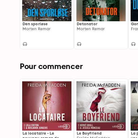
Den sporløse
Detonator
Gom
Morten Remar
Morten Remar
Fra
Pour commencer
La locataire - Le
Le Boyfriend
La 