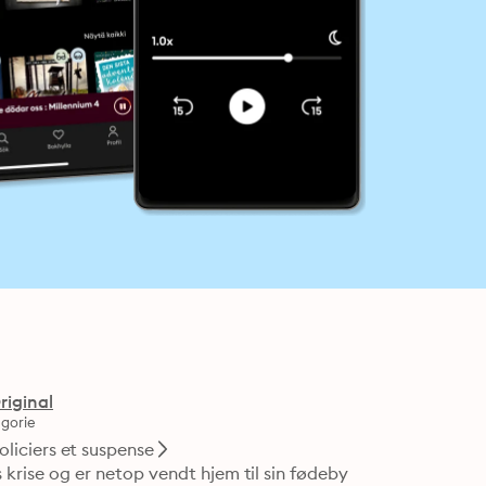
riginal
gorie
oliciers et suspense
s krise og er netop vendt hjem til sin fødeby 