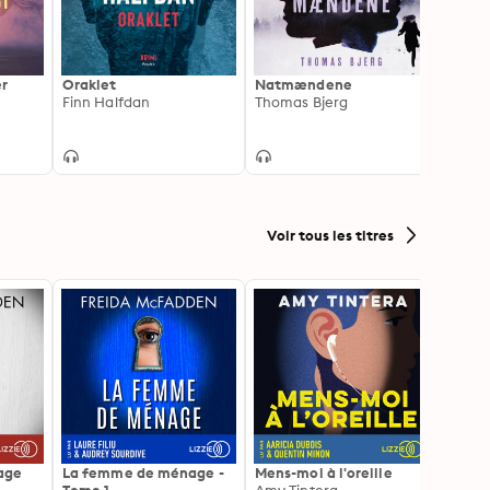
er
Oraklet
Natmændene
Den p
Finn Halfdan
Thomas Bjerg
Thoma
Voir tous les titres
age
La femme de ménage -
Mens-moi à l'oreille
Et la 