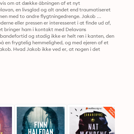
vis om at dække åbningen af et nyt 
lavan, en livsglad og alt andet end traumatiseret 
men med to andre flygtningedrenge. Jakob 
e eller pressen er interesseret i at finde ud af, 
et bringer ham i kontakt med Delavans 
andefortid og stadig ikke er helt ren i kanten, den 
 en frygtelig hemmelighed, og med ejeren af et 
Jakob. Hvad Jakob ikke ved er, at nogen i det 
at det kan få fatale konsekvenser, hvis han 
K er en spændende thriller om opklaringen af en 
misbrug på højeste plan.