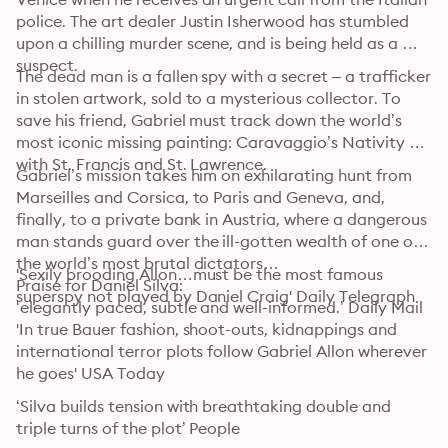
police. The art dealer Justin Isherwood has stumbled 
upon a chilling murder scene, and is being held as a 
suspect.
The dead man is a fallen spy with a secret – a trafficker 
in stolen artwork, sold to a mysterious collector. To 
save his friend, Gabriel must track down the world’s 
most iconic missing painting: Caravaggio’s Nativity 
with St. Francis and St. Lawrence.
Gabriel’s mission takes him on exhilarating hunt from 
Marseilles and Corsica, to Paris and Geneva, and, 
finally, to a private bank in Austria, where a dangerous 
man stands guard over the ill-gotten wealth of one of 
the world’s most brutal dictators…

'Sexily brooding Allon…must be the most famous 
Praise for Daniel Silva:

superspy not played by Daniel Craig' Daily Telegraph
‘elegantly paced, subtle and well-informed.’ Daily Mail
'In true Bauer fashion, shoot-outs, kidnappings and 
international terror plots follow Gabriel Allon wherever 
he goes' USA Today
‘Silva builds tension with breathtaking double and 
triple turns of the plot’ People