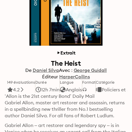
Extrait
The Heist
De
Daniel Silva
Avec :
George Guidall
Éditeur
HarperCollins
149 évaluations
Durée
Langue
Format
Catégorie
4.2
12h 7min
Anglais
Policiers et s
‘Allon is the 21st century Bond’ Daily Mail

Gabriel Allon, master art restorer and assassin, returns 
in a spellbinding new thriller from No.1 bestselling 
author Daniel Silva. For all fans of Robert Ludlum.
Gabriel Allon – art restorer and legendary spy – is in 
Venice when he receives an urgent call from the Italian 