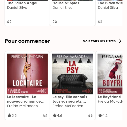
The Fallen Angel
House of Spies
The Black Wido
Daniel Silva
Daniel Silva
Daniel Silva
Pour commencer
Voir tous les titres
La locataire - Le
La psy: Elle connaît
Le Boyfriend
nouveau roman de
tous vos secrets,
Freida McFadde
l'autrice de La femme
Freida McFadden
découvrez les siens ...
Freida McFadden
de ménage
3.5
4.6
4.2