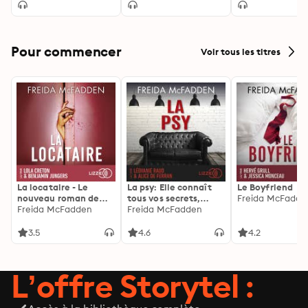
Pour commencer
Voir tous les titres
La locataire - Le
La psy: Elle connaît
Le Boyfriend
nouveau roman de
tous vos secrets,
Freida McFadde
l'autrice de La femme
Freida McFadden
découvrez les siens ...
Freida McFadden
de ménage
3.5
4.6
4.2
L’offre Storytel :