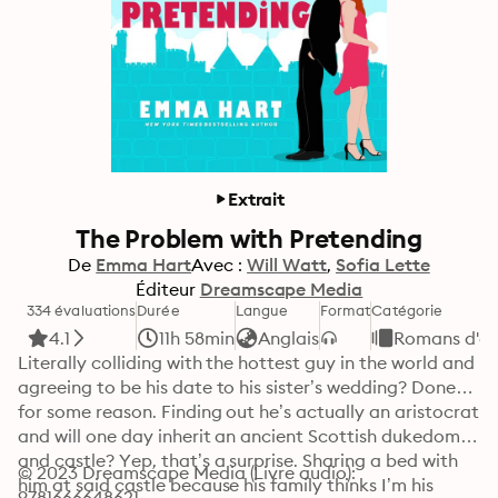
Extrait
The Problem with Pretending
De
Emma Hart
Avec :
Will Watt
Sofia Lette
Éditeur
Dreamscape Media
334 évaluations
Durée
Langue
Format
Catégorie
4.1
11h 58min
Anglais
Romans d'a
Literally colliding with the hottest guy in the world and 
agreeing to be his date to his sister’s wedding? Done…
for some reason. Finding out he’s actually an aristocrat 
and will one day inherit an ancient Scottish dukedom 
and castle? Yep, that’s a surprise. Sharing a bed with 
© 2023 Dreamscape Media (Livre audio): 
him at said castle because his family thinks I’m his 
9781666648621