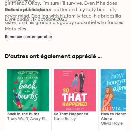
girlfriend? Okay, I’m sure I’ll survive. Even if he does 
make my heart pitter-patter and my lady bits—uh, 
Date de publication
never mind. Dealing with his family feud, his bridezilla 
Livre audio : 17 octobre 2023
sister, and his grandma’s gobby cockatiel who fancies 
himself the castle alarm system? It’s…well, it’s…
Mots-clés
something. Oh, and a snowstorm, keeping my real 
Romance contemporaine
identity a secret, trying to figure out where the heck I 
know the Glenroch family from, and why his mum keeps 
looking at me weirdly? Yeah, that I’ll need some help 
D'autres ont également apprécié ...
with…
Back in the Burbs
So That Happened
How to Honeym
Tracy Wolff, Avery Flynn
Katie Bailey
Alone
Olivia Hayle