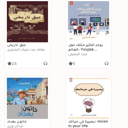
يوجد الكثير مثلك حول
عبق تاريخي
العالم: Youjad
عفاف بنت صياح الشمري
Alkathim Mithlok
مجد البصيلي
hawla alalam
2.5
5
بصيرة في حياتك: vision
خاتون بغداد
in your life
شاكر نوري