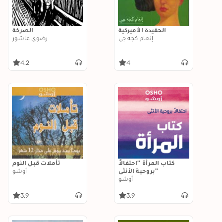
الحفيدة الأميركية
الصرخة
إنعام كجه جي
رضوى عاشور
4.2
4
كتاب المرأة "احتفالاً
تأملات قبل النوم
بروحية الأنثى"
أوشو
أوشو
3.9
3.9