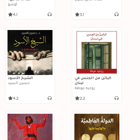
أوشو
4.1
3.1
البائن من الجنس في
الشيخ الأسود
لبنان
حسين السيد
روجيه عوطة
4.2
2.2