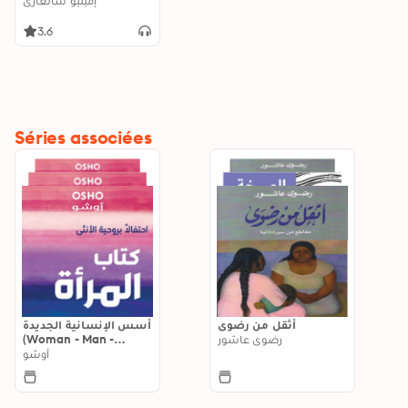
إميليو سالغاري
3.6
Séries associées
أثقل من رضوى
أسس الإنسانية الجديدة
رضوى عاشور
(Woman - Man -
Children)
أوشو