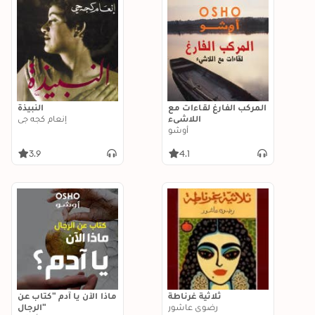
المركب الفارغ لقاءات مع
النبيذة
اللاشيء
إنعام كجه جي
أوشو
3.9
4.1
ثلاثية غرناطة
ماذا الآن يا آدم "كتاب عن
رضوى عاشور
الرجال"