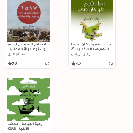
ابدأ بالأهم ولو كان صعبا
الاحتلال العثماني لمصر
(التهم هذا الضفدع) : 21
وسقوط دولة المماليك
طريقة ناجحة للقضاء
برايان تريسي
عماد أبو غازي
على التسويف وإنجاز
العمل بأقصر وقت
3.8
4.2
زهرة القيامة - عجائب
الألفية الثالثة