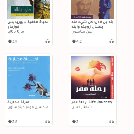
إنه بن لادن: كل شيء عنه
الحياة الخفية لإيوريديس
بلسان زوجته وابنه
غوزماو
جين ساسون
مارتا باتاليا
3.9
4.2
رحلة عمر: Life Journey
امرأة محاربة
شهناز حسن
ماكسين هونج كينجستون
3.8
3