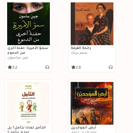
رائحة القرفة
سموّ الأميرة: حفنة أخرى
سمر يزبك
من الدموع
جين ساسون
3.2
2.8
أرض الموحّدين
التأمل لماذا نتأمل؟ بل
عماد الدين عدوي
لما لا نتأمل؟