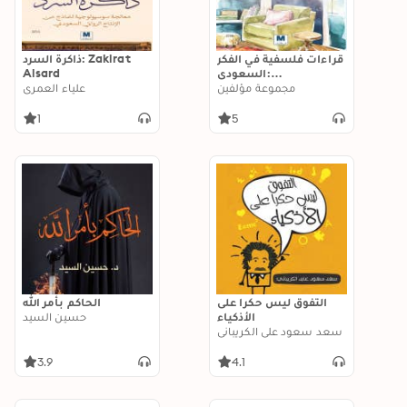
قراءات فلسفية في الفكر
ذاكرة السرد: Zakirat
السعودي:
Alsard
Philosophical
مجموعة مؤلفين
علياء العمري
readings in Saudi
thought
1
5
التفوق ليس حكرا على
الحاكم بأمر الله
الأذكياء
حسين السيد
سعد سعود علي الكريباني
3.9
4.1