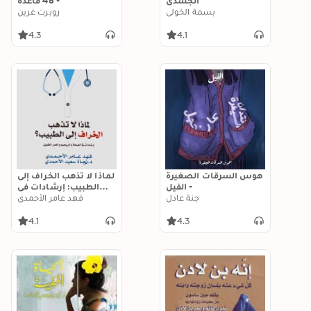
الجسدي
- 48 قاعدة
بسمة الخولي
روبرت غرين
4.3
4.1
هوس السرقات الصغيرة
لماذا لا تذهب الخراف إلى
- الفيل
الطبيب: إرشادات في
جنة عادل
شؤون الصحة والريجيم
فهد عامر الأحمدي
والعمر الطويل
4.1
4.3