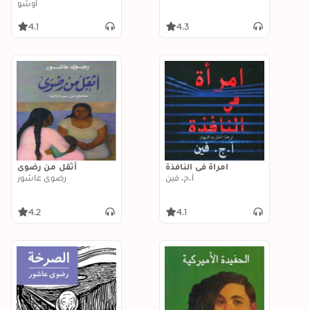
أوشو
4.1
4.3
امراة في النافذة
أثقل من رضوى
أ.ج. فين
رضوى عاشور
4.2
4.1