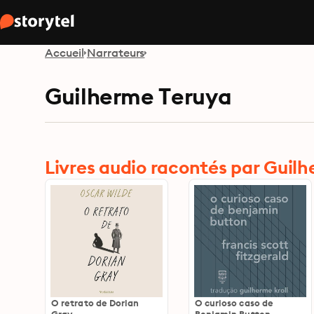
Accueil
Narrateurs
Guilherme Teruya
Livres audio racontés par Guil
O retrato de Dorian
O curioso caso de