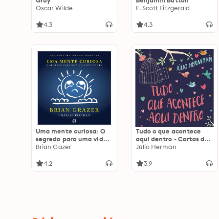
Gray
Benjamin Button
Oscar Wilde
F. Scott Fitzgerald
4.3
4.3
Uma mente curiosa: O
Tudo o que acontece
segredo para uma vida
aqui dentro - Cartas de
brilhante: O segredo
Brian Gazer
amor nunca rasgadas
Júlio Herman
para uma vida brilhante
4.2
3.9