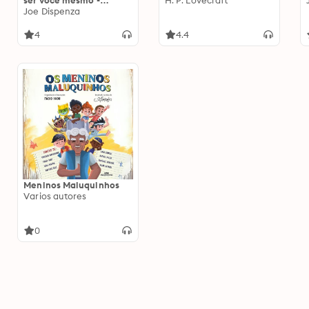
ser você mesmo -
H. P. Lovecraft
Meditações
Joe Dispenza
4
4.4
Meninos Maluquinhos
Varios autores
0