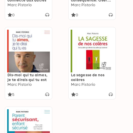
connecté aux autres
conséquence: Oser
Marc Pistorio
l'authenticité envers
Marc Pistorio
soi, en coupleet en
famille
0
0
Dis-moi qui tu aimes,
La sagesse de nos
je te dirais qui tu est
colères
Marc Pistorio
Marc Pistorio
5
0