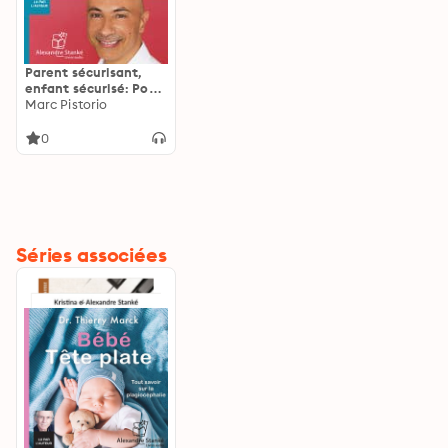
Parent sécurisant,
enfant sécurisé: Pour
une parentalité sur
Marc Pistorio
mesure
0
Séries associées