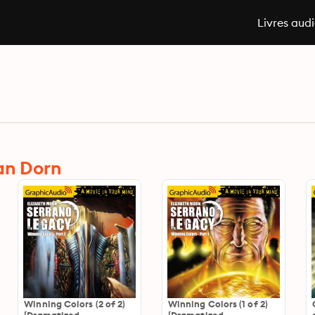
Livres aud
an Dorn
Winning Colors (2 of 2)
Winning Colors (1 of 2)