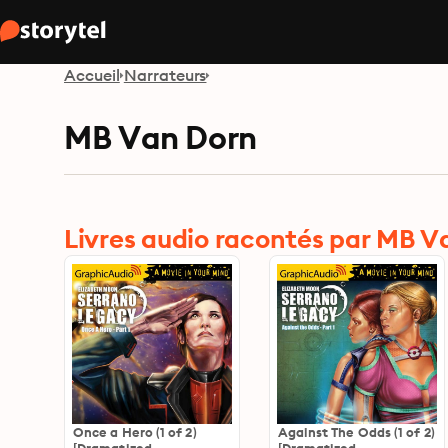
Accueil
Narrateurs
MB Van Dorn
Livres audio racontés par MB V
Once a Hero (1 of 2)
Against The Odds (1 of 2)