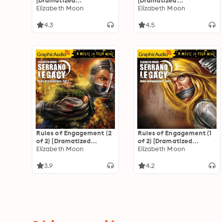
[Dramatized
[Dramatized
Adaptation]
Elizabeth Moon
Adaptation]
Elizabeth Moon
"International Edition":
"International Edition":
Serrano Legacy 4
Serrano Legacy 7
4.3
4.5
Rules of Engagement (2
Rules of Engagement (1
of 2) [Dramatized
of 2) [Dramatized
Adaptation]
Elizabeth Moon
Adaptation]
Elizabeth Moon
"International Edition":
"International Edition":
Serrano Legacy 5
Serrano Legacy 5
3.9
4.2