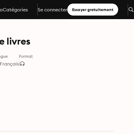
io
Catégories
Se connecter
Essayer gratuitement
 livres
ngue
Format
Français