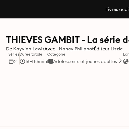
Livres aud
THIEVES GAMBIT - La série de
De
Kayvion Lewis
Avec :
Nancy Philippot
Éditeur
Lizzie
Séries
Durée totale
Catégorie
La
2
16H 55min
Adolescents et jeunes adultes