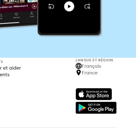
LANGUE ET RÉGION
ES
Français
 et aider
France
ents