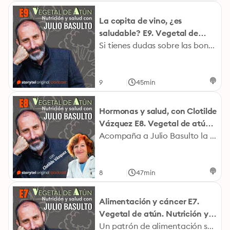
La copita de vino, ¿es
saludable? E9. Vegetal de
atún. Nutrición y salud con
Si tienes dudas sobre las bondades del vino para el corazón, si crees que ciertas dosis de cerveza o champán son inocuas, o si te han hecho creer que determinadas bebidas alcohólicas ejercen beneficios para la salud, este es tu podcast. En esta nueva entrega de #VegetalDeAtún, Julio Basulto amplía lo que resumió en su charla TED «¿Es sana esa "copita de vino" diaria?». Fotografía Julio Basulto: Jordi Ribot Puntí.
Julio Basulto
|
9
45min
Hormonas y salud, con Clotilde
Vázquez E8. Vegetal de atún.
Nutrición y salud con Julio
Acompaña a Julio Basulto la doctora Clotilde Vázquez, jefa corporativa de endocrinología y nutrición de la Fundación Jiménez Díaz y una de las voces más autorizadas de la endocrinología en nuestro país. Ambos hablan sobre el papel de las hormonas en nuestra salud, sin olvidar la importancia de la alimentación en etapas como la menopausia o la infancia. Fotografía Julio Basulto: Jordi Ribot Puntí.
Basulto
|
8
47min
Alimentación y cáncer E7.
Vegetal de atún. Nutrición y
salud con Julio Basulto
Un patrón de alimentación saludable se relaciona claramente con un menor riesgo poblacional de padecer diversos tipos de cáncer. En este podcast, Julio Basulto detalla en qué consiste dicho patrón alimentario y también resuelve cuestiones como las siguientes: ¿Podemos evitar el cáncer con dietas, menús, alimentos, nutrientes o complementos alimenticios «anticáncer»? ¿Puede llegar a ser curativa nuestra dieta? ¿Y las terapias alternativas? Fotografía Julio Basulto: Jordi Ribot Puntí.