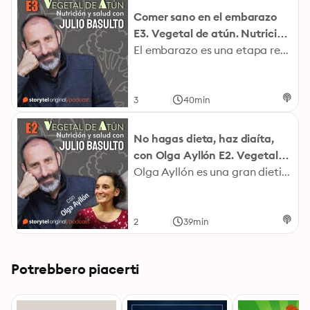
Comer sano en el embarazo
E3. Vegetal de atún. Nutrición
y salud con Julio Basulto
El embarazo es una etapa repleta de dudas. Por ello, Julio Basulto aborda en este nuevo podcast los aspectos más importantes que debería conocer toda mujer embarazada sobre la nutrición. Aspectos como: las vitaminas que debe (o no debe) consumir, el aumento de peso recomendado, la hidratación, la seguridad alimentaria, los síntomas del embarazo o la diabetes gestacional. Pero también responde a una duda frecuente en muchas mujeres: ¿existen dietas, alimentos o nutrientes para quedarse embarazada? Fotografía Julio Basulto: Jordi Ribot Puntí
|
3
40min
No hagas dieta, haz diaíta,
con Olga Ayllón E2. Vegetal
de atún. Nutrición y salud con
Olga Ayllón es una gran dietista-nutricionista con una dilatada experiencia y con amplios conocimientos en nutrición y salud. Pero sobre todo es una gran divulgadora que, gracias a sus reflexiones, ejemplos y metáforas, nos hará entender, junto a Julio Basulto, por qué conviene huir del concepto «dieta», qué es (de verdad) una alimentación saludable o cómo podemos cambiar nuestros hábitos. Pero, sobre todo, nos explicará por qué nos cuesta tanto adelgazar y qué podemos hacer para abordar una pérdida de peso saludable. Fotografía Julio Basulto: Jordi Ribot Puntí
Julio Basulto
|
2
39min
Potrebbero piacerti