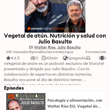
Vegetal de atún. Nutrición y salud con
Julio Basulto
Di
Walter Riso
Julio Basulto
1057 Valutazioni
Episodi
Durata media
Lingua
Formato
Catego
4.6
11
43min
Spagnolo
Sel
«Vegetal de atún» es un podcast exclusivo de Storytel 
presentado y dirigido por Julio Basulto. Con la 
colaboración de expertos en distintas materias, 
Basulto nos pone al día de distintos temas 
relacionados con el mundo de la nutrición.
Episodes
Psicología y alimentación, con
Walter Riso E12. Vegetal de