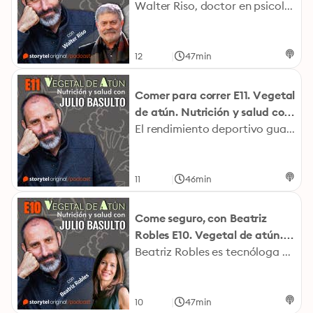
atún. Nutrición y salud con
Walter Riso, doctor en psicología, especialista en terapia cognitiva y magister en bioética, es una auténtica referencia tanto en el ámbito científico como en el divulgativo de la psicología. Lo acreditan sus más de veinticinco libros entre textos técnicos y de divulgación, traducidos a más de doce idiomas. En esta ocasión, habla con Julio Basulto de la compleja pero interesantísima relación que existe entre psicología y alimentación. Fotografía Julio Basulto: Jordi Ribot Puntí. Fotografía Walter Riso: Antonio Navarro Wijkmark.
Julio Basulto
|
12
47min
Comer para correr E11. Vegetal
de atún. Nutrición y salud con
Julio Basulto
El rendimiento deportivo guarda relación con una buena alimentación. Pero ¿hasta qué punto es así? ¿Podemos ganar una competición, aumentar mucho nuestra masa muscular o convertirnos en grandes corredores confiando, sobre todo, en nuestro patrón dietético? En esta nueva entrega de #VegetalDeAtún, Julio Basulto aborda los aspectos nutricionales más importantes que deben tener en cuenta los deportistas, en particular los corredores. Fotografía Julio Basulto: Jordi Ribot Puntí.
|
11
46min
Come seguro, con Beatriz
Robles E10. Vegetal de atún.
Nutrición y salud con Julio
Beatriz Robles es tecnóloga de los alimentos y dietista nutricionista. También colabora con una larga lista de medios de comunicación, es docente en la Universidad Isabel I y es una divulgadora con un enorme impacto en las redes sociales. Acompaña a Julio Basulto para revelar las claves a recordar para evitar toxiinfecciones alimentarias. Es decir, para seguir el lema de su muy recomendable libro «Come seguro comiendo de todo». Fotografía Julio Basulto: Jordi Ribot Puntí. Fotografía Beatriz Robles: Álvaro Ayarza, Abocados.
Basulto
|
10
47min