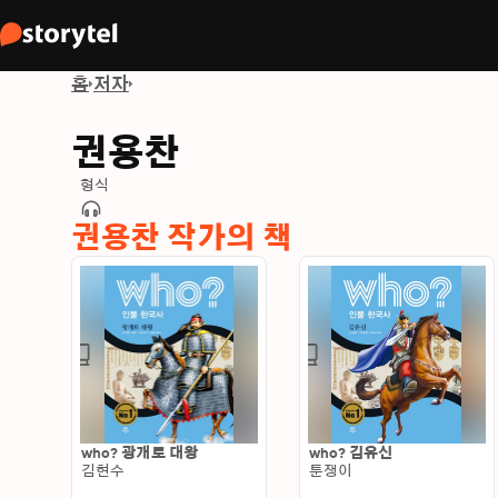
홈
저자
권용찬
형식
권용찬 작가의 책
who? 광개토 대왕
who? 김유신
김현수
툰쟁이