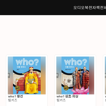
오디오북
전자책
전
who? 왕건
who? 원효·의상
팀키즈
팀키즈