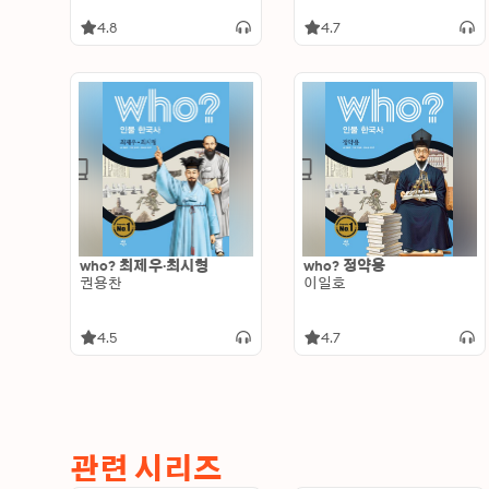
4.8
4.7
who? 최제우·최시형
who? 정약용
권용찬
이일호
4.5
4.7
관련 시리즈