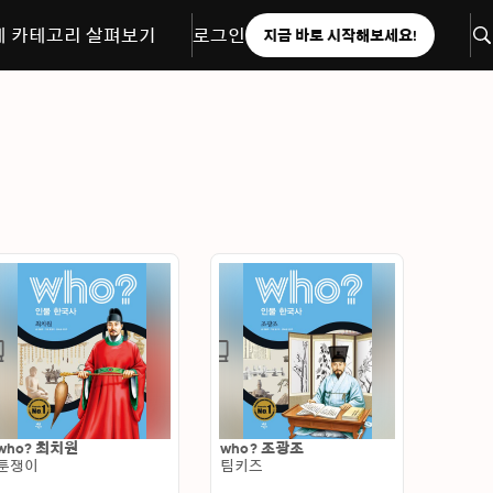
체 카테고리 살펴보기
로그인
지금 바로 시작해보세요!
who? 최치원
who? 조광조
툰쟁이
팀키즈