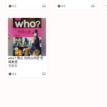
4.5
4.5
who? 한스 크리스티안 안
데르센
권용찬
4.6