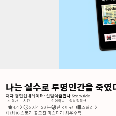
나는 실수로 투명인간을 죽였
저자
경민선
내레이터:
신범식
출판사
Storyside
51 평가
시간
언어학습
형식
컬렉션
4.4
6 시간 28 분
한국어
스릴러
제1회 K-스토리 공모전 미스터리 최우수작! 
