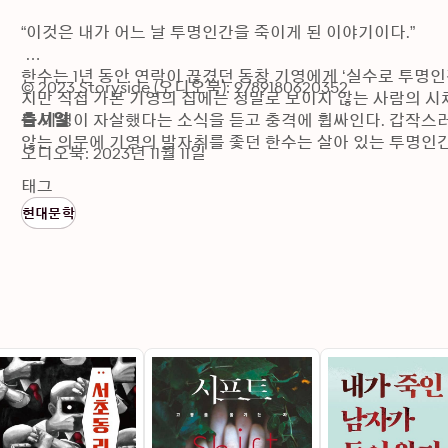
“이것은 내가 어느 날 투명인간을 죽이게 된 이야기이다.” 

한수는 1년 동안 연락이 끊겼던 동창 기영에게 ‘실수로 투명
© 2023 Storyside (오디오북): 9789180620352
지만 직접 가본 기영의 집에는 정말로 보이지 않는 사람의 시체
는 기영이 자살했다는 소식을 듣고 충격에 휩싸인다. 갑작스러
출시일
않는 의문에 기영의 발자취를 좇던 한수는 살아 있는 투명인간
오디오북: 2023년 11월 11일
《나는 실수로 투명인간을 죽였다》는 세계로 뻗어 나갈 국내
태그
최한 제1회 ‘K-콘텐츠 공모전’에서 높은 경쟁률을 뚫고 미스
현대문학
꿈을 좇기 힘든 한국 사회를 반영하고, 투명인간이라는 비현
며 출중한 K-미스터리로 인정받았다. 눈에 보이지 않는 존재
뗄 수 없게 하는 미스터리 스릴러다. 

저자: 경민선 

영화 전공에서 진로를 바꿔 환경공학과 생태학을 공부했다. 다
아니라 소설, 드라마, 웹툰 등 다양한 분야의 글을 써왔다. 

제8회 교보문고 스토리공모전에서 《연옥의 수리공》으로 장편
서 《나는 실수로 투명인간을 죽였다》로 미스터리 부문 최우수