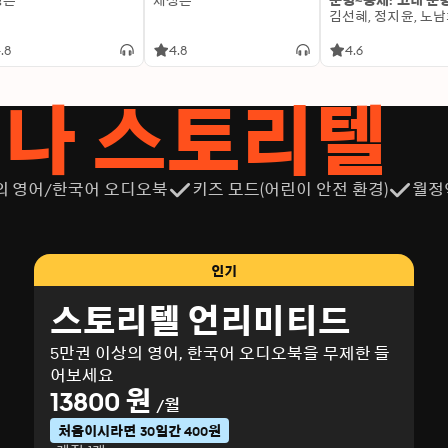
성은
제성은
문명~중세: 고대 문
.8
4.8
4.6
서나 스토리텔
의 영어/한국어 오디오북
키즈 모드(어린이 안전 환경)
월정
인기
스토리텔 언리미티드
5만권 이상의 영어, 한국어 오디오북을 무제한 들
어보세요
13800 원
/월
처음이시라면 30일간 400원