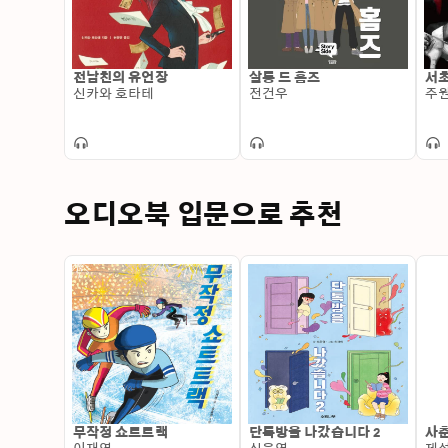
전남친의 유언장
살롱 드 홈즈
서초
신카와 호타테
전건우
주
오디오북 입문으로 추천
무작정 쇼트트랙
단톡방을 나갔습니다 2
사춘