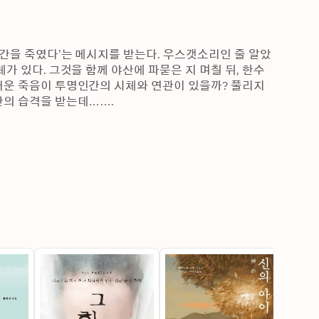
인간을 죽였다’는 메시지를 받는다. 우스갯소리인 줄 알았
가 있다. 그것을 함께 야산에 파묻은 지 며칠 뒤, 한수
운 죽음이 투명인간의 시체와 연관이 있을까? 풀리지 
의 습격을 받는데……. 

 콘텐츠 개발을 위해 쌤앤파커스와 리디북스가 공동 주
터리 부문 최우수상을 받았다. 청년 백수인 주인공을 통해 
실적인 소재를 마치 실존할 것처럼 생동감 있게 그려내
와의 추격전으로 긴장감을 더해 마지막까지 잠시도 눈을 
시 영화 시나리오를 쓰며 작가 일을 시작했고, 영화뿐 
 부문 우수상을 받았으며, 제1회 K-스토리 공모전에
상을 받았다. 제7회 ZA 문학 공모전 우수작으로 단편