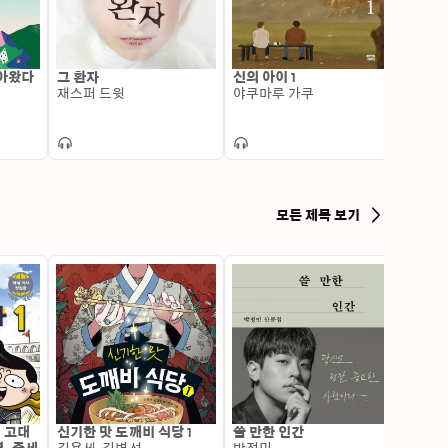
 공모전에 단편소설 〈편의점의 운영원칙〉이 각각 선정
 종말 세 시간 전》에 〈강신〉이 수록되었다. 

돌아왔다
그 환자
신의 아이 1
죄의 
 또한 KBS 라디오 여행기, 연속 낭독, 소설 극장, 라디오 
재스퍼 드윗
야쿠마루 가쿠
오쿠다
 

모든 제목 보기
: 고대
신기한 맛 도깨비 식당 1
쓸 만한 인간
변신 