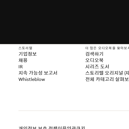
스토리텔
더 많은 오디오북을 찾아보
기업정보
검색하기
채용
오디오북
IR
시리즈 도서
지속 가능성 보고서
스토리텔 오리지널 (
Whistleblow
전체 카테고리 살펴
개인정보 보호 정책
이용약관
쿠키