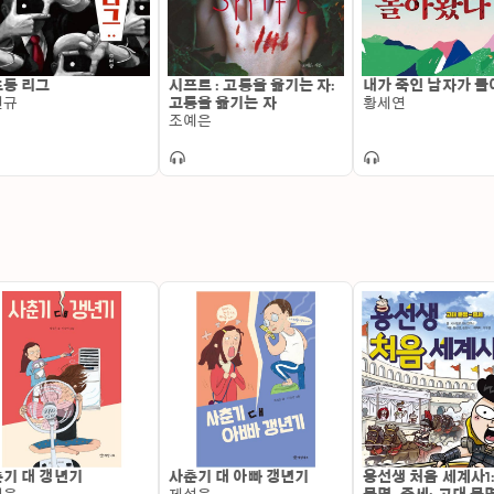
소설 〈화촌〉이, 2021 메가박스플러스엠×안전가옥 스토리
되었다. 앤솔로지 《호러》에 〈편의점의 운영원칙〉이, 《지구
낭독자: 신범식 

동 리그
시프트 : 고통을 옮기는 자:
내가 죽인 남자가 
KBS 38기 성우로, 다양한 애니메이션, 게임, 외화에 참여했다.
원규
고통을 옮기는 자
황세연
조예은
극장, 책 읽는 밤 등의 프로그램을 통해 낭독자로 활약하고 있다.
목차 

프롤로그 

1장 보이지 않는 시체 

2장 갚지 못한 빚 

3장 오픈 유어 아이즈 

4장 제2 저목장 

에필로그
기 대 갱년기
사춘기 대 아빠 갱년기
용선생 처음 세계사1