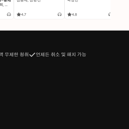
명~중세
김용세, 김병선
박정민
이알찬
김선혜, 정지윤, 노남희, 뭉선생, 윤효식, 이우일, 김선빈, 사회평론 역사연구소
4.7
4.8
4.6
액 무제한 청취
언제든 취소 및 해지 가능