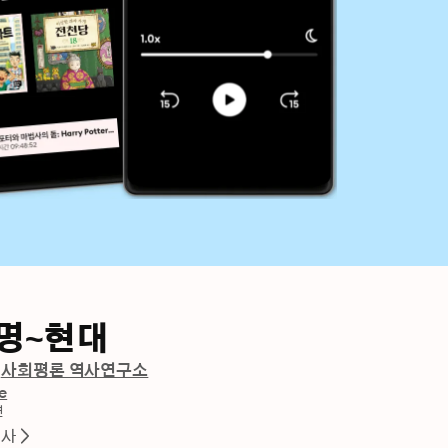
혁명~현대
사회평론 역사연구소
e
션
역사