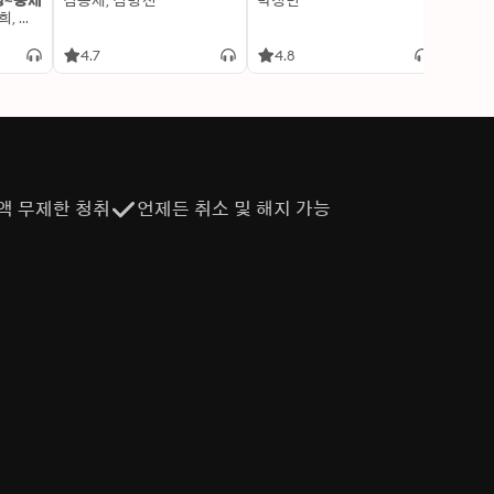
명~중세
김용세, 김병선
박정민
이알찬
김선혜, 정지윤, 노남희, 뭉선생, 윤효식, 이우일, 김선빈, 사회평론 역사연구소
4.7
4.8
4.6
액 무제한 청취
언제든 취소 및 해지 가능