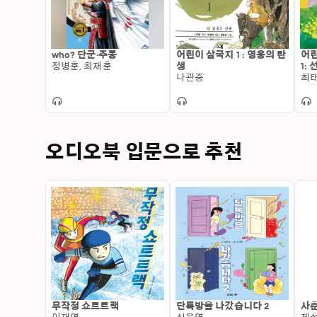
who? 단군·주몽
어린이 삼국지 1 : 영웅의 탄
어린
정병훈, 최재훈
생
1:
나관중
최
오디오북 입문으로 추천
무작정 쇼트트랙
단톡방을 나갔습니다 2
사춘