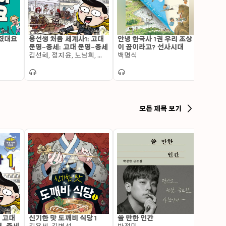
KBS 라디오 연기대상에서 신인 여자 연기상을 수상했다. 
', ‘라디오 극장’, ‘라디오 문학관' 등을 통해 다양한 낭독
라니?’ 많은 분들이 ‘세계사’라는 이름 앞에서는 덜컥 겁
 어려운 용어에 질린 나머지 몇 페이지도 넘기지 못하고 
생겼대요
용선생 처음 세계사1: 고대
안녕 한국사 1권 우리 조상
who
‘세계사 공부는 꼭 필요하다’고 말씀하십니다. 세상을 
문명~중세: 고대 문명~중세
이 곰이라고? 선사시대
강진
김선혜, 정지윤, 노남희, 뭉선생, 윤효식, 이우일, 김선빈, 사회평론 역사연구소
백명식
 있다는 걸 아시기 때문이지요. 그래서 오늘도 많은 부모
아 서점을 뒤지고 있습니다.《용선생 처음 세계사》는 
벅적 한국사》, 《교양으로 읽는 용선생 세계사》 등 
표준으로 자리 잡은 용선생! 지난 1월에는 한국사를 처
간 즉시 초등 한국사 분야 1위를 차지하며 화제를 모은 
모든 제목 보기
술 읽히는 《용선생》 만의 장점을 고스란히 살려, 처음
있도록 준비했습니다.단 두 권! 단숨에 끝내는 세계사 
 방대합니다. 그래서 지금까지 어린이를 위한 세계사 
잘 알려진 문화재, 혹은 일부 사건이나 나라의 역사만
고 세계의 역사의 흐름을 한 번에 이해하기에는 무리가 
 세계사 책으로 유명한 《교양으로 읽는 용선생 세계
한 줄기를 알차게 담았습니다. 부담 없는 마음으로 책을 
게 됩니다.
: 고대
신기한 맛 도깨비 식당 1
쓸 만한 인간
변신 