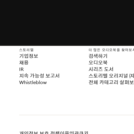
스토리텔
더 많은 오디오북을 찾아보
기업정보
검색하기
채용
오디오북
IR
시리즈 도서
지속 가능성 보고서
스토리텔 오리지널 (
Whistleblow
전체 카테고리 살펴
개인정보 보호 정책
이용약관
쿠키