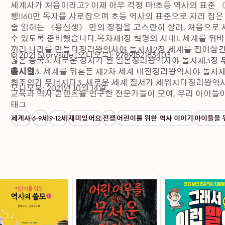
세계사가 처음이라고? 이제 아무 걱정 마!초등 역사의 표준
행!160만 독자를 사로잡으며 초등 역사의 표준으로 자리 잡은
술 읽히는 《용선생》 만의 장점을 고스란히 살려, 처음으로 
수 있도록 준비했습니다.목차제1장 혁명의 시대1. 세계를 뒤바꾼
끼리 나라를 만들다정리왕역사야 놀자제2장 세계를 집어삼킨 제
© 2021 Storyside (오디오북): 9789152183403
꿇은 중국3. 새로운 강자가 된 일본정리왕역사야 놀자제3장 두 
빠지다3. 세계를 뒤흔든 제2차 세계 대전정리왕역사야 놀자제4
출시일
회주의가 무너지다3. 새로운 세계 질서가 세워지다정리왕역사
오디오북: 2021년 10월 14일
교육과 역사 콘텐츠를 연구한 전문가들이 모여, 우리 아이들이 
『용선생의 시끌벅적 한국사』, 『용선생 만화 한국사』, 『
태그
선빈 고려대학교 국어국문학과를 졸업하고, 국어사회과, 역
세계사
6-9세
9-12세
재미있어요
전쟁
어린이를 위한 역사 이야기
아이들을 
요.정지윤서울대학교 국어교육과를 졸업하고 문화예술, 교육 
론 역사연구소 연구원으로 일하고 있습니다. 아이들의 세계관
고 싶습니다.김선혜 고려대학교 사학과를 졸업하고 여러 회사
는 사회평론 역사연구소 연구원으로 역사책을 만들고 있습니다.
이 꿈입니다.노남희 서울대학교 고고미술사학과를 졸업하고,
생 2004년 LG 동아 국제만화 공모전에 입상하며 작품 활동
열쇠』 시리즈, 『용선생 만화 한국사』 시리즈, 『용선생 처
이 있습니다.낭독자들: 장병관KBS 39기 성우로, KBS 라디오 ‘인
을 통해 다수의 작품에 참여했으며, KBS 1TV ‘내고향스페셜’ 내