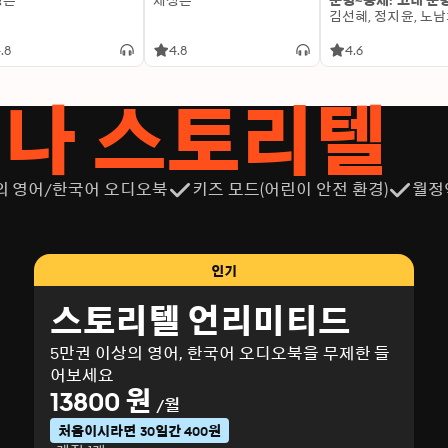
성은
제성은
문명~중세: 고대 문
.8
4.8
4.6
서나 스토리텔
의 영어/한국어 오디오북
키즈 모드(어린이 안전 환경)
월정
인기
스토리텔 언리미티드
5만권 이상의 영어, 한국어 오디오북을 무제한 들
어보세요
13800 원
/월
처음이시라면 30일간 400원