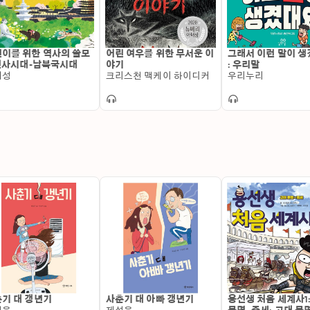
양한 활동을 하고 있다. 박하진KBS 43기 성우로, 2019년 
KBS ‘굿모닝 대한민국 라이브’ 등의 TV 프로그램과 ‘KBS 무대
에 참여하고 있다.출판사 서평:‘우리 역사도 어려운데, 세계사
을 먹곤 합니다. 아이들도 마찬가지입니다. 낯선 이름과 지명,
이를 위한 역사의 쓸모
어린 여우를 위한 무서운 이
그래서 이런 말이 
읽기를 포기하기가 일쑤죠. 그래도 많은 부모님들이 입을 모아 
 선사시대-남북국시대
야기
: 우리말
태성
크리스천 맥케이 하이디커
우리누리
살며 꼭 알아야 할 사회, 경제, 문화 상식의 뿌리에 세계사가
님들은 아이들이 쉽고 재미있게 읽을 수 있는 세계사 책을 찾
바로 이런 부모님과 아이들을 위한 책입니다. 《용선생의 시끌
다양한 시리즈를 통해 160만 독자를 사로잡으며 초등 역사의 
음 시작하는 아이들을 위한 《용선생 처음 한국사》가 출간, 출
바 있습니다. 《용선생 처음 세계사》는 한번 손에 잡으면 술
으로 세계사를 접하는 아이들에게 생생한 길잡이가 되어 줄 수 
첫걸음!전 세계의 역사를 다뤄야 하는 세계사는 당연히 분량도
책은 대부분 세계의 역사를 다루기보다는 일부 유명 인물이나 
을 단편적으로 다루는 데에 그쳤고, 어린이들이 이런 책만 읽
있었습니다.《용선생 처음 세계사》는 다릅니다. 술술 읽히는
사》의 집필진이 총출동, 단 두 권의 분량에 세계 역사의 중요
읽다 보면 어느새 흥미진진한 세계사의 흐름 속에 풍덩 빠져들
기 대 갱년기
사춘기 대 아빠 갱년기
용선생 처음 세계사1