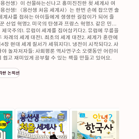
 《용선생》이 선물하는신나고 흥미진진한 첫 세계사 여
 용선생! 《용선생 처음 세계사》는 한번 손에 잡으면 술
세계사를 접하는 아이들에게 생생한 길잡이가 되어 줄 
 산업 혁명2. 미국의 탄생과 프랑스 혁명3. 같은 민족
국주의1. 유럽이 세계를 집어삼키다2. 유럽에 무릎을 
차례의 세계 대전1. 최초의 세계 대전2. 세계가 혼란에 
장 현대 세계 질서가 세워지다1. 냉전이 시작되다2. 사
야 놀자저자들: 사회평론 역사연구소 오랫동안 어린이 
쉽고 재미있게 공부할 수 있는 책을 만들고 있어요. 
교양으로 읽는 용선생 세계사』 등을 쓰고 펴냈어요.김
사와 관련된 다양한 교육 프로그램과 콘텐츠를 개발했어
위한 논픽션
분야 기관에서 기획 업무를 담당했습니다. 현재 사회평
을 넓히고, 다채로운 시각자료로 구성된 역사책을 만들
에서 콘텐츠 매니저, 기획 업무를 담당했습니다. 현재
 누구나 쉽고 재밌게 읽을 수 있는 역사책을 쓰는 것
 같은 학교 대학원에서 동양 미술사를 전공했어요.뭉선
을 시작했습니다. 그린 책으로 『조지의 우주를 여는 비밀 
음 한국사』 시리즈, 『용선생 처음 세계사』 시리즈 등
문학산책’, ‘KBS무대’, ‘라디오독서실’, ‘소설극장’ 등
레이션, KBS 1TV 드라마 ‘징비록’ 이순신 목소리 등 다