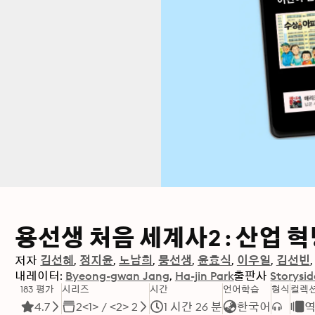
용선생 처음 세계사2 : 산업 
저자
김선혜
정지윤
노남희
뭉선생
윤효식
이우일
김선빈
내레이터:
Byeong-gwan Jang
Ha-jin Park
출판사
Storysid
183 평가
시리즈
시간
언어학습
형식
컬렉
4.7
2<1> / <2> 2
1 시간 26 분
한국어