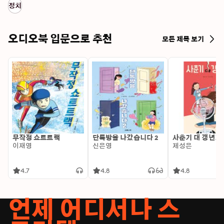
정치
오디오북 입문으로 추천
모든 제목 보기
무작정 쇼트트랙
단톡방을 나갔습니다 2
사춘기 대 갱년기
이재영
신은영
제성은
4.7
4.8
4.8
언제 어디서나 스