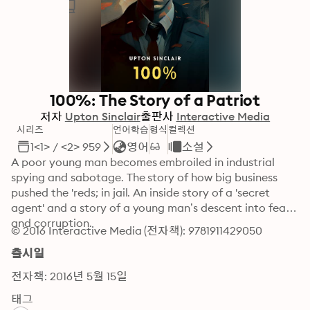
100%: The Story of a Patriot
저자
Upton Sinclair
출판사
Interactive Media
시리즈
언어학습
형식
컬렉션
1<1> / <2> 959
영어
소설
A poor young man becomes embroiled in industrial 
spying and sabotage. The story of how big business 
pushed the 'reds; in jail. An inside story of a 'secret 
agent' and a story of a young man’s descent into fear 
and corruption.
© 2016 Interactive Media (전자책): 9781911429050
출시일
전자책: 2016년 5월 15일
태그