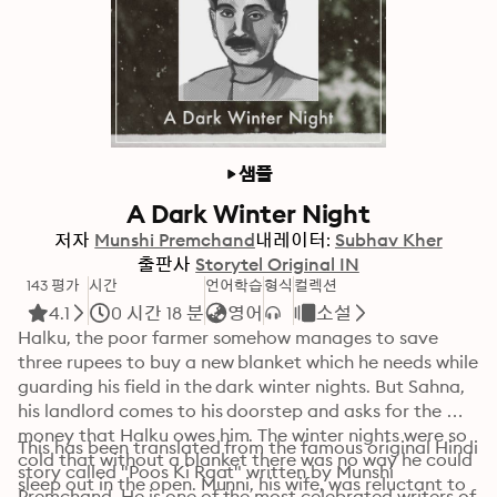
샘플
A Dark Winter Night
저자
Munshi Premchand
내레이터:
Subhav Kher
출판사
Storytel Original IN
143 평가
시간
언어학습
형식
컬렉션
4.1
0 시간 18 분
영어
소설
Halku, the poor farmer somehow manages to save 
three rupees to buy a new blanket which he needs while 
guarding his field in the dark winter nights. But Sahna, 
his landlord comes to his doorstep and asks for the 
money that Halku owes him. The winter nights were so 
This has been translated from the famous original Hindi 
cold that without a blanket there was no way he could 
story called "Poos Ki Raat" written by Munshi 
sleep out in the open. Munni, his wife, was reluctant to 
Premchand. He is one of the most celebrated writers of 