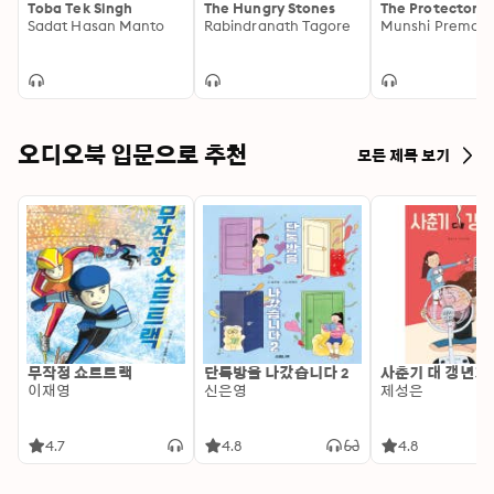
Toba Tek Singh
The Hungry Stones
The Protector of
Sadat Hasan Manto
Rabindranath Tagore
Munshi Premch
오디오북 입문으로 추천
모든 제목 보기
무작정 쇼트트랙
단톡방을 나갔습니다 2
사춘기 대 갱년기
이재영
신은영
제성은
4.7
4.8
4.8