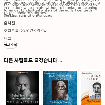
give that money. But what would Halku choose? Dying 
the Indian subcontinent, and is regarded as one of the 
in the dark winter night without a blanket or listening 
foremost Hindustani writers of the early twentieth 
to the landlord's abuses?
century.
번역자: TranslationPanacea
출시일
오디오북: 2020년 9월 9일
태그
역사 소설
다른 사람들도 즐겼습니다 ...