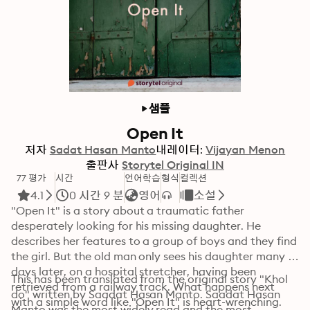
샘플
Open It
저자
Sadat Hasan Manto
내레이터:
Vijayan Menon
출판사
Storytel Original IN
77 평가
시간
언어학습
형식
컬렉션
4.1
0 시간 9 분
영어
소설
"Open It" is a story about a traumatic father 
desperately looking for his missing daughter. He 
describes her features to a group of boys and they find 
the girl. But the old man only sees his daughter many 
days later, on a hospital stretcher, having been 
This has been translated from the original story "Khol 
retrieved from a railway track. What happens next 
do" written by Saadat Hasan Manto. Saadat Hasan 
with a simple word like "Open It" is heart-wrenching. 
Manto was the most widely read and the most 