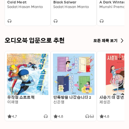
Cold Meat
Black Salwar
A Dark Winter N
Sadat Hasan Manto
Sadat Hasan Manto
Munshi Premch
오디오북 입문으로 추천
모든 제목 보기
무작정 쇼트트랙
단톡방을 나갔습니다 2
사춘기 대 갱년기
이재영
신은영
제성은
4.7
4.8
4.8