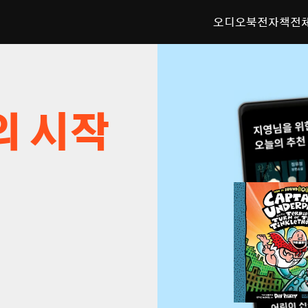
오디오북
전자책
전
의 시작