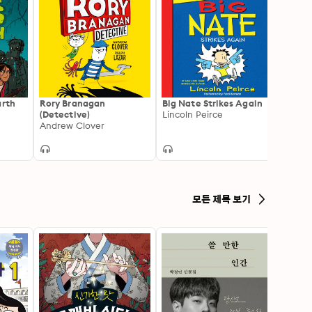
arth
Rory Branagan
Big Nate Strikes Again
Big Na
(Detective)
Lincoln Peirce
Lincol
Andrew Clover
모든 제목 보기