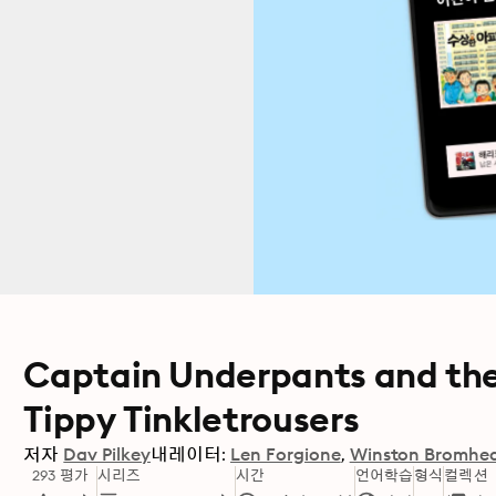
Captain Underpants and the 
Tippy Tinkletrousers
저자
Dav Pilkey
내레이터:
Len Forgione
Winston Bromhe
293 평가
시리즈
시간
언어학습
형식
컬렉션