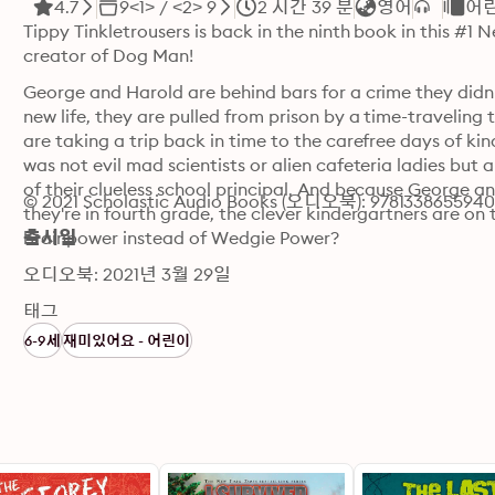
4.7
9<1> / <2> 9
2 시간 39 분
영어
어
Tippy Tinkletrousers is back in the ninth book in this #1 N
creator of Dog Man!
George and Harold are behind bars for a crime they didn't 
new life, they are pulled from prison by a time-traveling
are taking a trip back in time to the carefree days of ki
was not evil mad scientists or alien cafeteria ladies but
of their clueless school principal. And because George a
© 2021 Scholastic Audio Books (오디오북): 978133865594
they're in fourth grade, the clever kindergartners are on 
brainpower instead of Wedgie Power?
출시일
오디오북: 2021년 3월 29일
태그
6-9세
재미있어요 - 어린이