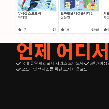
무작정 쇼트트랙
단톡방을 나갔습니다 2
사춘
이재영
신은영
제
4.7
4.8
4
언제 어디
국내 유일 해리포터 시리즈 오디오북
5만권이상
오프라인 액세스를 위한 도서 다운로드