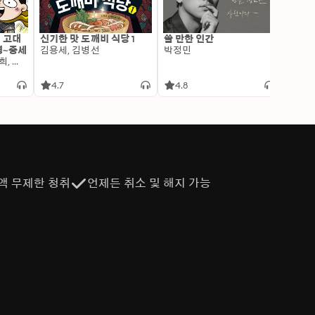
: 고대
신기한 맛 도깨비 식당 1
쓸 만한 인간
변신 
명~중세
김용세, 김병선
박정민
이알찬
김선혜, 정지윤, 노남희, 뭉선생, 윤효식, 이우일, 김선빈, 사회평론 역사연구소
4.7
4.8
4.6
액 무제한 청취
언제든 취소 및 해지 가능