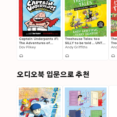
Captain Underpants #1:
Treehouse Tales: too
The
The Adventures of
SILLY to be told ... UNTIL
Tre
Captain Underpants
Dav Pilkey
NOW!: the bestselling
Andy Griffiths
out
And
series
of 
ill
오디오북 입문으로 추천