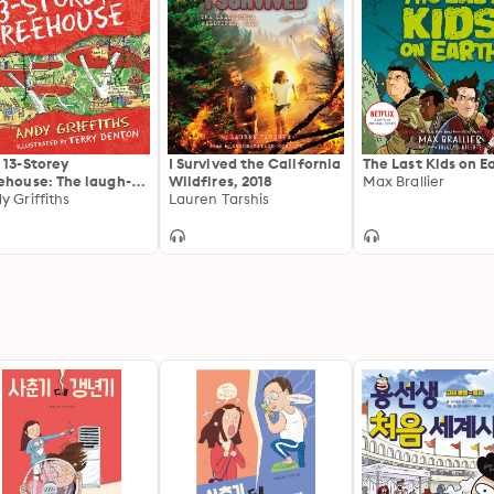
 13-Storey
I Survived the California
The Last Kids on E
ehouse: The laugh-
Wildfires, 2018
Max Brallier
-loud adventure, full
y Griffiths
Lauren Tarshis
comic book style
ustrations