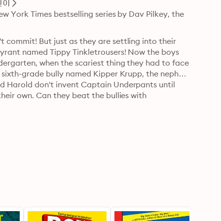
린이
ew York Times bestselling series by Dav Pilkey, the 
commit! But just as they are settling into their 
 tyrant named Tippy Tinkletrousers! Now the boys 
ndergarten, when the scariest thing they had to face 
 a sixth-grade bully named Kipper Krupp, the nephew 
nd Harold don't invent Captain Underpants until 
0
their own. Can they beat the bullies with 