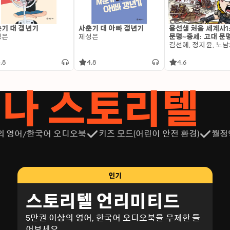
기 대 갱년기
사춘기 대 아빠 갱년기
용선생 처음 세계사1
성은
제성은
문명~중세: 고대 문
.8
4.8
4.6
서나 스토리텔
의 영어/한국어 오디오북
키즈 모드(어린이 안전 환경)
월정
인기
스토리텔 언리미티드
5만권 이상의 영어, 한국어 오디오북을 무제한 들
어보세요