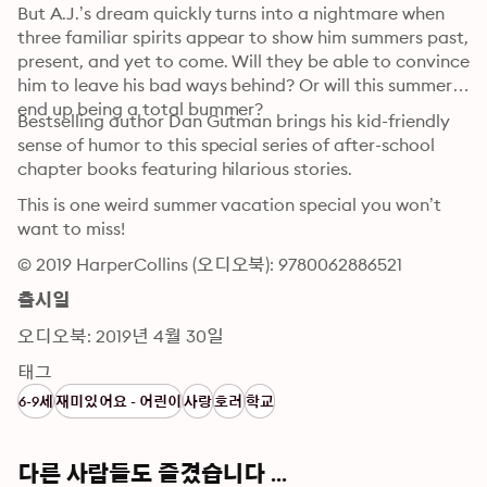
But A.J.’s dream quickly turns into a nightmare when 
three familiar spirits appear to show him summers past, 
present, and yet to come. Will they be able to convince 
him to leave his bad ways behind? Or will this summer 
end up being a total bummer?
Bestselling author Dan Gutman brings his kid-friendly 
sense of humor to this special series of after-school 
chapter books featuring hilarious stories.
This is one weird summer vacation special you won’t 
want to miss!
© 2019 HarperCollins (오디오북): 9780062886521
출시일
오디오북: 2019년 4월 30일
태그
6-9세
재미있어요 - 어린이
사랑
호러
학교
다른 사람들도 즐겼습니다 ...