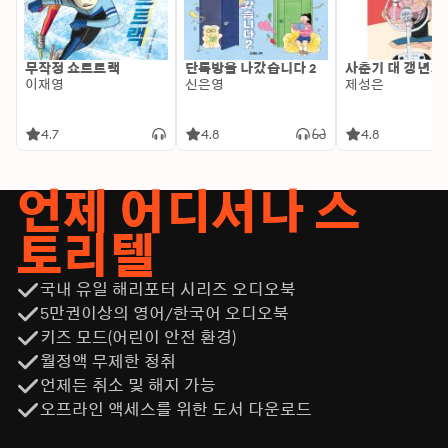
무작정 쇼트트랙
단톡방을 나갔습니다 2
사춘기 대 갱년기
이재영
신은영
제성은
4.7
4.8
4.8
언제 어디서나 스
토리텔
국내 유일 해리포터 시리즈 오디오북
5만권이상의 영어/한국어 오디오북
키즈 모드(어린이 안전 환경)
월정액 무제한 청취
언제든 취소 및 해지 가능
오프라인 액세스를 위한 도서 다운로드