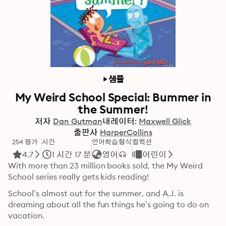
샘플
My Weird School Special: Bummer in
the Summer!
저자
Dan Gutman
내레이터:
Maxwell Glick
출판사
HarperCollins
254 평가
시간
언어학습
형식
컬렉션
4.7
1 시간 17 분
영어
어린이
With more than 23 million books sold, the My Weird 
School series really gets kids reading!
School’s almost out for the summer, and A.J. is 
dreaming about all the fun things he’s going to do on 
vacation.