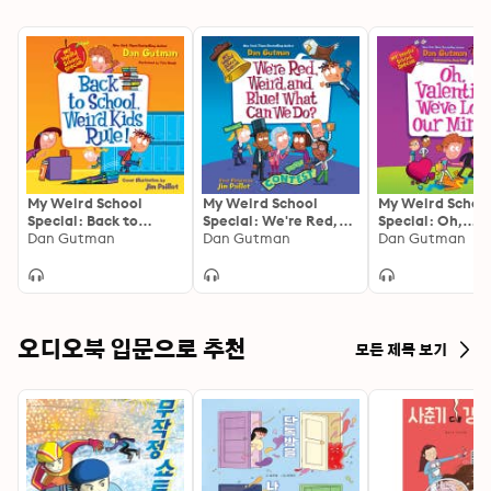
My Weird School
My Weird School
My Weird Schoo
Special: Back to
Special: We're Red,
Special: Oh,
School, Weird Kids
Dan Gutman
Weird, and Blue!
Dan Gutman
Valentine, We'v
Dan Gutman
Rule!
What Can We Do?
Our Minds!
오디오북 입문으로 추천
모든 제목 보기