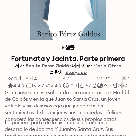
샘플
Fortunata y Jacinta. Parte primera
저자
Benito Pérez Galdós
내레이터:
Mario Otero
출판사
Storyside
169 평가
시리즈
시간
언어학습
형식
컬
4.4
1<1> / <2> 4
10 시간 57 분
스페인어
Gran novela universal con la que conocemos el Madrid 
de Galdós y en la que Juanito Santa Cruz, un joven 
voluble y sin desasosiego que juega con los 
sentimientos de las mujeres hasta hacerlas infelices, 
conocerá las consecuencias de sus propios actos. 
La primera parte de la historia se enfoca en el 
desarrollo de Jacinta Y Juanito Santa Cruz. Sus 
familias acordarían un matrimonio entre ambos para 