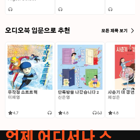
오디오북 입문으로 추천
모든 제목 보기
무작정 쇼트트랙
단톡방을 나갔습니다 2
사춘기 대 갱년기
이재영
신은영
제성은
4.7
4.8
4.8
언제 어디서나 스