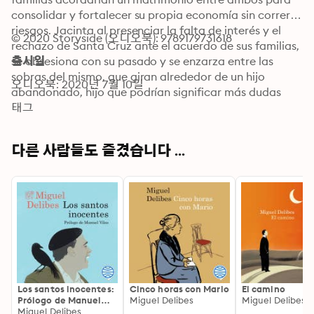
consolidar y fortalecer su propia economía sin correr 
riesgos. Jacinta al presenciar la falta de interés y el 
© 2020 Storyside (오디오북): 9789179731618
rechazo de Santa Cruz ante el acuerdo de sus familias, 
se obsesiona con su pasado y se enzarza entre las 
출시일
sobras del mismo, que giran alrededor de un hijo 
오디오북: 2020년 7월 10일
abandonado, hijo que podrían significar más dudas 
que respuestas. Mientras tanto Fortunata desde su 
태그
propia oscuridad y su soledad, vivirá otra vez el 
atosigamiento por parte de Santa Cruz, que no la 
다른 사람들도 즐겼습니다 ...
dejará en paz tan fácilmente.
Los santos inocentes:
Cinco horas con Mario
El camino
Prólogo de Manuel
Miguel Delibes
Miguel Delibes
Vilas
Miguel Delibes