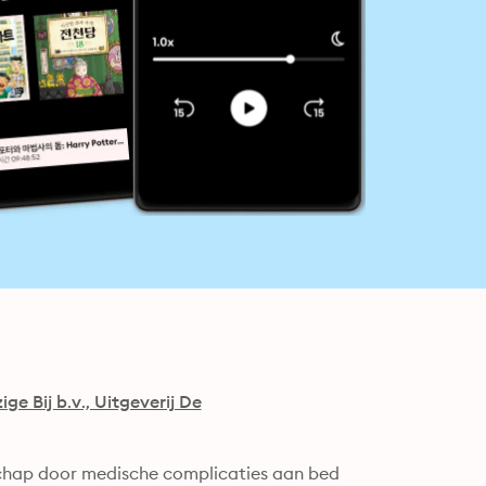
ige Bij b.v., Uitgeverij De
chap door medische complicaties aan bed 