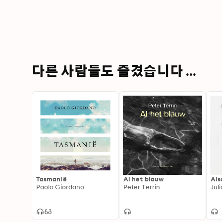
다른 사람들도 즐겼습니다 ...
Tasmanië
Al het blauw
Als
Paolo Giordano
Peter Terrin
Jul