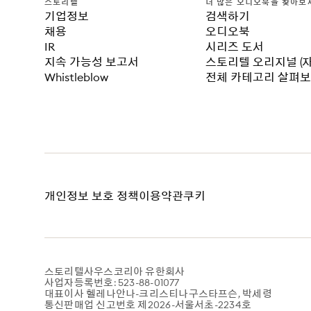
스토리텔
더 많은 오디오북을 찾아보
기업정보
검색하기
채용
오디오북
IR
시리즈 도서
지속 가능성 보고서
스토리텔 오리지널 (
Whistleblow
전체 카테고리 살펴
개인정보 보호 정책
이용약관
쿠키
스토리텔사우스코리아 유한회사
사업자등록번호: 523-88-01077
대표이사 헬레나안나-크리스티나구스타프슨, 박세령
통신판매업 신고번호 제2026-서울서초-2234호