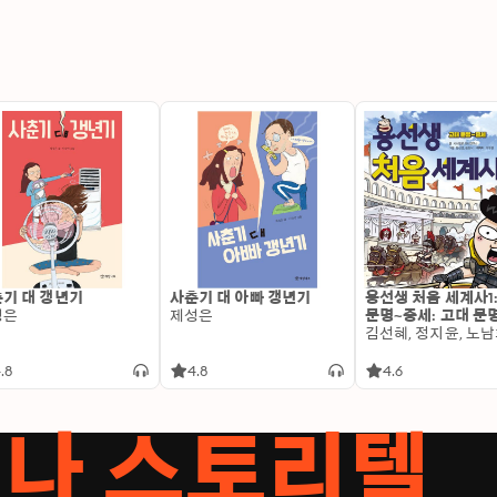
기 대 갱년기
사춘기 대 아빠 갱년기
용선생 처음 세계사1
성은
제성은
문명~중세: 고대 문
.8
4.8
4.6
서나 스토리텔