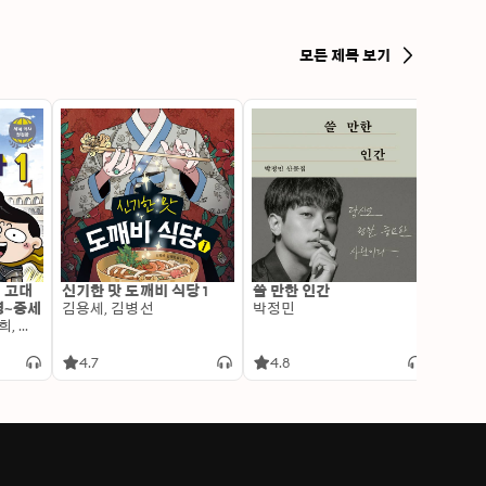
모든 제목 보기
: 고대
신기한 맛 도깨비 식당 1
쓸 만한 인간
변신 
명~중세
김용세, 김병선
박정민
이알찬
김선혜, 정지윤, 노남희, 뭉선생, 윤효식, 이우일, 김선빈, 사회평론 역사연구소
4.7
4.8
4.6