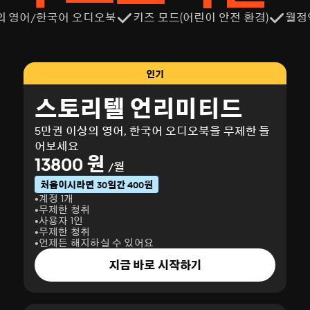
의 영어/한국어 오디오북
키즈 모드(어린이 안전 환경)
월정
인기
스토리텔 언리미티드
5만권 이상의 영어, 한국어 오디오북을 무제한 들
어보세요
13800 원
/월
처음이시라면 30일간 400원
계정 1개
무제한 청취
사용자 1인
무제한 청취
언제든 해지하실 수 있어요
지금 바로 시작하기