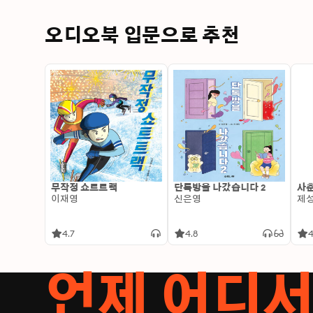
오디오북 입문으로 추천
무작정 쇼트트랙
단톡방을 나갔습니다 2
사춘
이재영
신은영
제
4.7
4.8
4
언제 어디