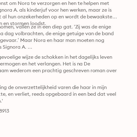
ienst om Nora te verzorgen en hen te helpen met 
nora A. als kinderjuf voor hen werken, maar ze is 
gt al hun onzekerheden op en wordt de bewaakster 
van hun relatie, het kompas dat het paar door windstilten en stormen loodst. 
men, vallen ze in een diep gat. ‘Zij was de enige 
a dag volbrachten, de enige getuige van de band 
in gevaar.’ Maar Nora en haar man moeten nog 
 Signora A. 

evoelige wijze de schokken in het dagelijks leven 
vermogen en het verlangen. Het is na De 
haam wederom een prachtig geschreven roman over 
ing de onverzettelijkheid varen die haar in mijn 
, en verliet, reeds opgebaard in een bed dat veel 
.'
8913