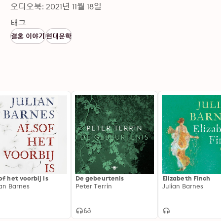
오디오북: 2021년 11월 18일
태그
결혼 이야기
현대문학
of het voorbij is
De gebeurtenis
Elizabeth Finch
ian Barnes
Peter Terrin
Julian Barnes