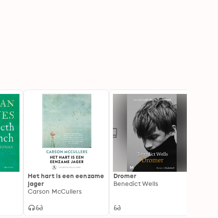
Het hart is een eenzame
Dromer
De
jager
Benedict Wells
onde
Carson McCullers
roma
P.F. 