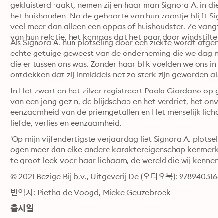
gekluisterd raakt, nemen zij en haar man Signora A. in d
het huishouden. Na de geboorte van hun zoontje blijft Sig
veel meer dan alleen een oppas of huishoudster. Ze van
Als Signora A. hun plotseling door een ziekte wordt afgeno
echte getuige geweest van de onderneming die we dag n
die er tussen ons was. Zonder haar blik voelden we ons 
ontdekken dat zij inmiddels net zo sterk zijn geworden als
In Het zwart en het zilver registreert Paolo Giordano op g
van een jong gezin, de blijdschap en het verdriet, het on
eenzaamheid van de priemgetallen en Het menselijk lic
liefde, verlies en eenzaamheid.
'Op mijn vijfendertigste verjaardag liet Signora A. plotsel
ogen meer dan elke andere karaktereigenschap kenmerkte
te groot leek voor haar lichaam, de wereld die wij kennen
© 2021 Bezige Bij b.v., Uitgeverij De (오디오북): 978940316
번역자: Pietha de Voogd, Mieke Geuzebroek
출시일