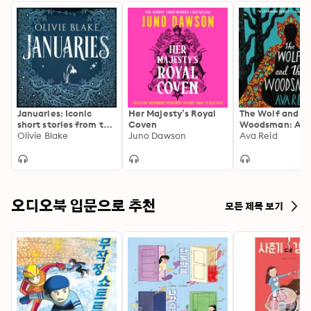
Januaries: Iconic
Her Majesty’s Royal
The Wolf and t
short stories from the
Coven
Woodsman: A N
bestselling author of
Olivie Blake
Juno Dawson
Ava Reid
The Atlas Six
오디오북 입문으로 추천
모든 제목 보기