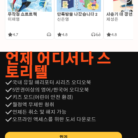
무작정 쇼트트랙
단톡방을 나갔습니다 2
사춘기 대 갱년기
이재영
신은영
제성은
4.7
4.8
4.8
언제 어디서나 스
토리텔
국내 유일 해리포터 시리즈 오디오북
5만권이상의 영어/한국어 오디오북
키즈 모드(어린이 안전 환경)
월정액 무제한 청취
언제든 취소 및 해지 가능
오프라인 액세스를 위한 도서 다운로드
인기