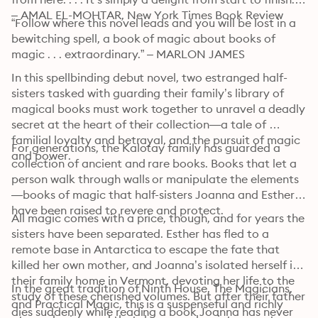
– AMAL EL-MOHTAR, New York Times Book Review 
“Follow where this novel leads and you will be lost in a 
bewitching spell, a book of magic about books of 
magic . . . extraordinary.” – MARLON JAMES
In this spellbinding debut novel, two estranged half-
sisters tasked with guarding their family’s library of 
magical books must work together to unravel a deadly 
secret at the heart of their collection—a tale of 
familial loyalty and betrayal, and the pursuit of magic 
For generations, the Kalotay family has guarded a 
and power.
collection of ancient and rare books. Books that let a 
person walk through walls or manipulate the elements
—books of magic that half-sisters Joanna and Esther 
have been raised to revere and protect.
All magic comes with a price, though, and for years the 
sisters have been separated. Esther has fled to a 
remote base in Antarctica to escape the fate that 
killed her own mother, and Joanna’s isolated herself in 
their family home in Vermont, devoting her life to the 
In the great tradition of Ninth House, The Magicians, 
study of these cherished volumes. But after their father 
and Practical Magic, this is a suspenseful and richly 
dies suddenly while reading a book Joanna has never 