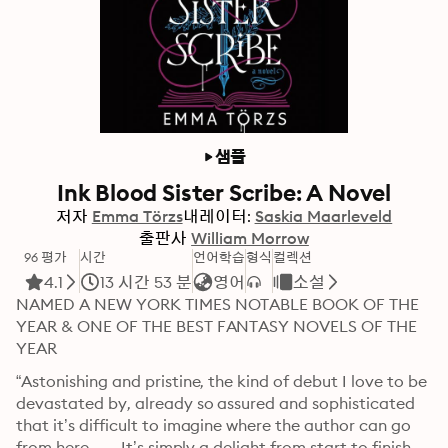
샘플
Ink Blood Sister Scribe: A Novel
저자
Emma Törzs
내레이터:
Saskia Maarleveld
출판사
William Morrow
96 평가
시간
언어학습
형식
컬렉션
4.1
13 시간 53 분
영어
소설
NAMED A NEW YORK TIMES NOTABLE BOOK OF THE 
YEAR & ONE OF THE BEST FANTASY NOVELS OF THE 
YEAR 
“Astonishing and pristine, the kind of debut I love to be 
devastated by, already so assured and sophisticated 
that it’s difficult to imagine where the author can go 
from here. . . . It’s simply a delight from start to finish.” 