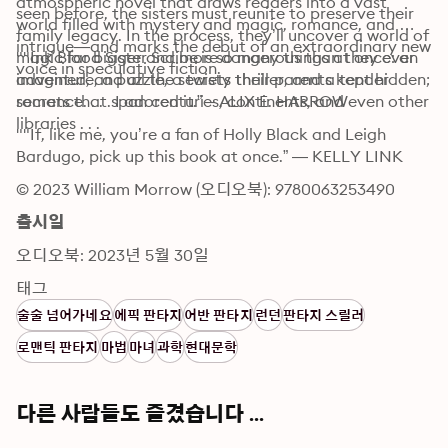
atmospheric novel that draws readers into a vast 
seen before, the sisters must reunite to preserve their 
world filled with mystery and magic, romance, and 
family legacy. In the process, they’ll uncover a world of 
intrigue—and marks the debut of an extraordinary new 
magic far bigger and more dangerous than they ever 
""Ink Blood Sister Scribe is so many things at once: an 
voice in speculative fiction.
imagined, and all the secrets their parents kept hidden; 
adventure, a puzzle, a twisty thriller, and a tender 
secrets that span centuries, continents, and even other 
romance. . . . I adored it.” – ALIX E. HARROW
libraries . . .
""If, like me, you’re a fan of Holly Black and Leigh 
Bardugo, pick up this book at once.” — KELLY LINK
© 2023 William Morrow (오디오북): 9780063253490
출시일
오디오북: 2023년 5월 30일
태그
술술 넘어가네요
에픽 판타지
어반 판타지
런던
판타지 스릴러
로맨틱 판타지
마법
마녀
과학
현대문학
다른 사람들도 즐겼습니다 ...