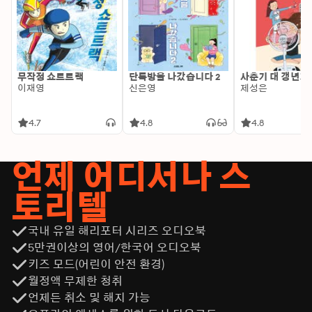
무작정 쇼트트랙
단톡방을 나갔습니다 2
사춘기 대 갱년기
이재영
신은영
제성은
4.7
4.8
4.8
언제 어디서나 스
토리텔
국내 유일 해리포터 시리즈 오디오북
5만권이상의 영어/한국어 오디오북
키즈 모드(어린이 안전 환경)
월정액 무제한 청취
언제든 취소 및 해지 가능