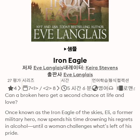
샘플
Iron Eagle
저자
Eve Langlais
내레이터:
Keira Stevens
출판사
Eve Langlais
27 평가
시리즈
시간
언어학습
형식
컬렉션
4
7<1> / <2> 8
5 시간 6 분
영어
로맨스
Can a broken hero get a second chance at life and 
love?
Once known as the Iron Eagle of the skies, Eli, a former 
military hero, now spends his time drowning his regrets 
in alcohol—until a woman challenges what’s left of his 
pride.