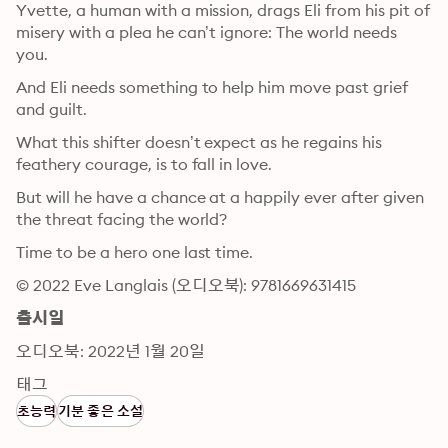
Yvette, a human with a mission, drags Eli from his pit of 
misery with a plea he can’t ignore: The world needs 
you.
And Eli needs something to help him move past grief 
and guilt.
What this shifter doesn’t expect as he regains his 
feathery courage, is to fall in love.
But will he have a chance at a happily ever after given 
the threat facing the world?
Time to be a hero one last time.
© 2022 Eve Langlais (오디오북): 9781669631415
출시일
오디오북: 2022년 1월 20일
태그
초능력
기분 좋은 소설