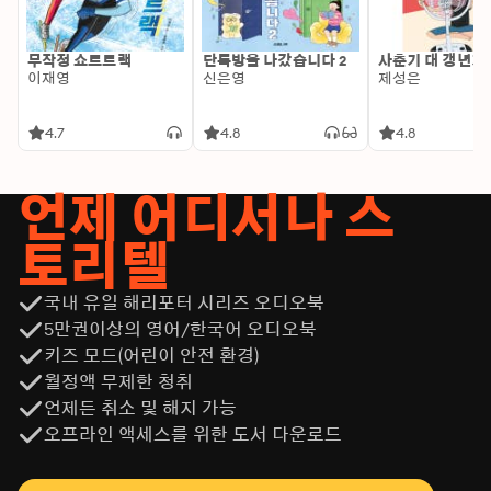
무작정 쇼트트랙
단톡방을 나갔습니다 2
사춘기 대 갱년기
이재영
신은영
제성은
4.7
4.8
4.8
언제 어디서나 스
토리텔
국내 유일 해리포터 시리즈 오디오북
5만권이상의 영어/한국어 오디오북
키즈 모드(어린이 안전 환경)
월정액 무제한 청취
언제든 취소 및 해지 가능
오프라인 액세스를 위한 도서 다운로드