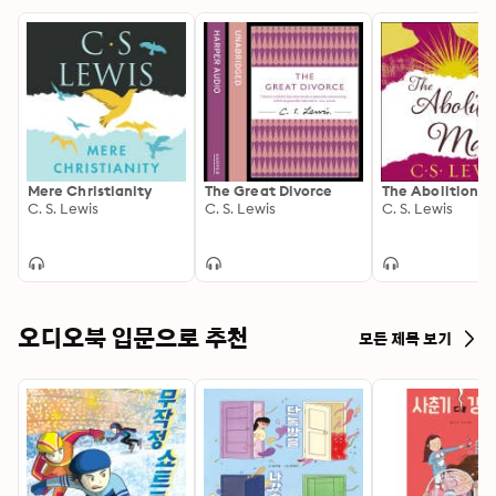
Mere Christianity
The Great Divorce
The Abolition o
C. S. Lewis
C. S. Lewis
C. S. Lewis
오디오북 입문으로 추천
모든 제목 보기