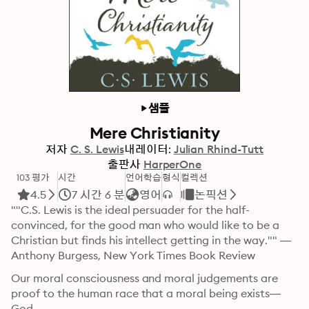
샘플
Mere Christianity
저자
C. S. Lewis
내레이터:
Julian Rhind-Tutt
출판사
HarperOne
103 평가
시간
언어학습
형식
컬렉션
4.5
7 시간 6 분
영어
논픽션
""C.S. Lewis is the ideal persuader for the half-
convinced, for the good man who would like to be a 
Christian but finds his intellect getting in the way."" — 
Anthony Burgess, New York Times Book Review
Our moral consciousness and moral judgements are 
proof to the human race that a moral being exists—
God.