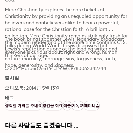
Mere Christianity explores the core beliefs of 
Christianity by providing an unequaled opportunity for 
believers and nonbelievers alike to hear a powerful, 
rational case for the Christian faith. A brilliant 
collection, Mere Christianity remains strikingly fresh for 
The book brings together Lewis’ legendary broadcast 
the modern reader and at the same time confirms C. S. 
talks during World War II. Lewis discusses that 
Lewis’s reputation as one of the leading writer and 
everyone is curious about: right and wrong, human 
thinkers of our age.
nature, morality, marriage, sins, forgiveness, faith, 
hope, generosity, and kindness.
© 2014 HarperOne (오디오북): 9780062342744
출시일
오디오북: 2014년 5월 13일
태그
생각할 거리를 주네요
영감을 줘요
예술
기독교
페미니즘
다른 사람들도 즐겼습니다 ...